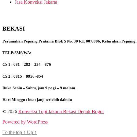
Jasa Konveksi Jakarta
BEKASI
Perumahan Pejuang Pratama Blok S No. 30 RT. 007/006, Kelurahan Pejuang,
TELP/SMS/WA:
CS 1 : 081 – 282 – 234 – 876
CS 2 : 0815 – 9956 -854
Buka Senin – Sabtu, jam 9 pagi – 9 malam.
Hari Minggu : buat janji terlebih dahulu
© 2026
Konveksi Topi Jakarta Bekasi Depok Bogor
Powered by WordPress
To the top
↑
Up
↑