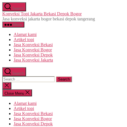
Skip
Search
to
Konveksi Topi Jakarta Bekasi Depok Bogor
the
Jasa konveksi jakarta bogor bekasi depok tangerang
content
Menu
Alamat kami
Artikel topi
Jasa Konveksi Bekasi
Jasa Konveksi Bogor
Jasa Konveksi Depok
Jasa Konveksi Jakarta
Search
Search
for:
Close
search
Close Menu
Alamat kami
Artikel topi
Jasa Konveksi Bekasi
Jasa Konveksi Bogor
Jasa Konveksi Depok