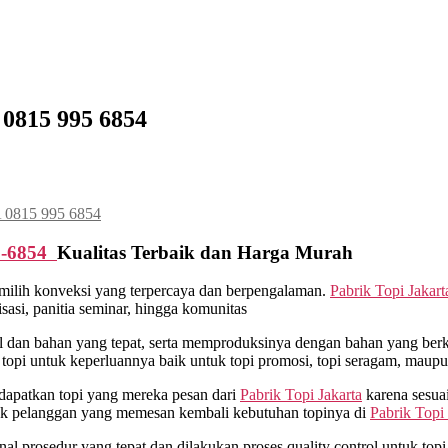
 0815 995 6854
A 0815 995 6854
5-6854
Kualitas Terbaik dan Harga Murah
milih konveksi yang terpercaya dan berpengalaman.
Pabrik Topi Jakart
asi, panitia seminar, hingga komunitas
an bahan yang tepat, serta memproduksinya dengan bahan yang berkua
opi untuk keperluannya baik untuk topi promosi, topi seragam, maupu
dapatkan topi yang mereka pesan dari
Pabrik Topi Jakarta
karena sesua
yak pelanggan yang memesan kembali kebutuhan topinya di
Pabrik Topi 
 prosedur yang tepat dan dilakukan proses quality control untuk topi y