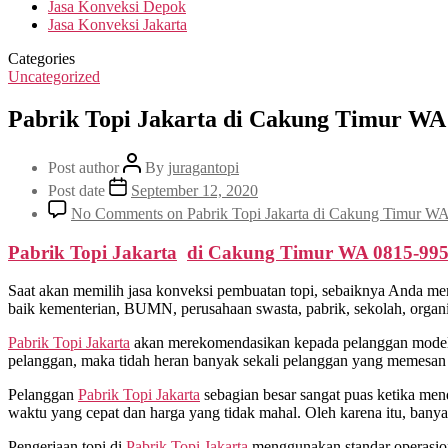
Jasa Konveksi Depok
Jasa Konveksi Jakarta
Categories
Uncategorized
Pabrik Topi Jakarta di Cakung Timur WA
Post author
By
juragantopi
Post date
September 12, 2020
No Comments
on Pabrik Topi Jakarta di Cakung Timur W
Pabrik Topi Jakarta
di
Cakung Timur
WA 0815-99
Saat akan memilih jasa konveksi pembuatan topi, sebaiknya Anda me
baik kementerian, BUMN, perusahaan swasta, pabrik, sekolah, organis
Pabrik Topi Jakarta
akan merekomendasikan kepada pelanggan model d
pelanggan, maka tidah heran banyak sekali pelanggan yang memesan t
Pelanggan
Pabrik Topi Jakarta
sebagian besar sangat puas ketika men
waktu yang cepat dan harga yang tidak mahal. Oleh karena itu, ban
Pengerjaan topi di
Pabrik Topi Jakarta
menggunakan standar operasional