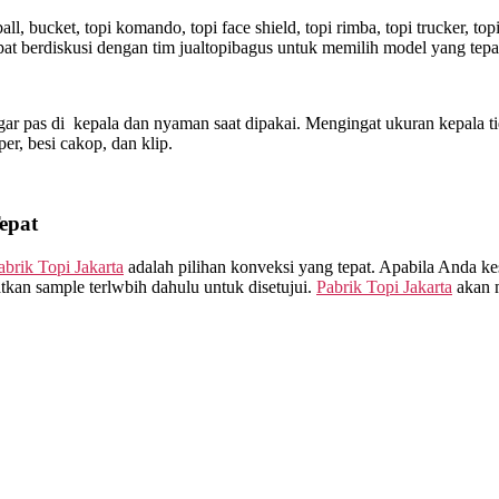
l, bucket, topi komando, topi face shield, topi rimba, topi trucker, t
t berdiskusi dengan tim jualtopibagus untuk memilih model yang tepa
ar pas di kepala dan nyaman saat dipakai. Mengingat ukuran kepala ti
sper, besi cakop, dan klip.
epat
abrik Topi Jakarta
adalah pilihan konveksi yang tepat. Apabila Anda ke
kan sample terlwbih dahulu untuk disetujui.
Pabrik Topi Jakarta
akan m