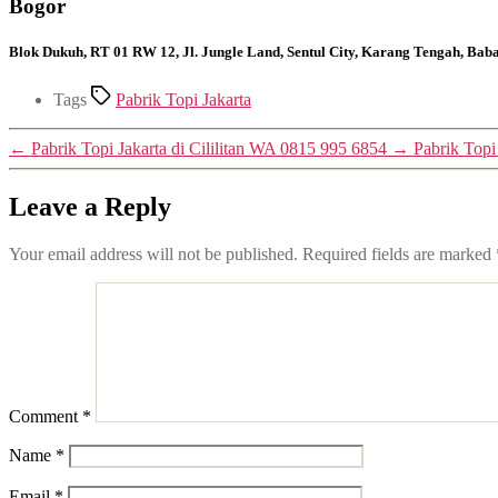
Bogor
Blok Dukuh, RT 01 RW 12, Jl. Jungle Land, Sentul City, Karang Tengah, Ba
Tags
Pabrik Topi Jakarta
←
Pabrik Topi Jakarta di Cililitan WA 0815 995 6854
→
Pabrik Topi
Leave a Reply
Your email address will not be published.
Required fields are marked
Comment
*
Name
*
Email
*