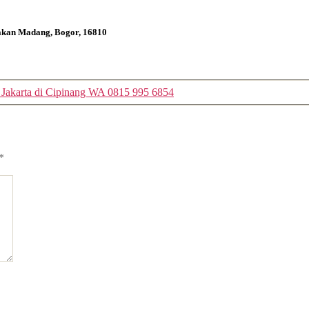
bakan Madang, Bogor, 16810
 Jakarta di Cipinang WA 0815 995 6854
*