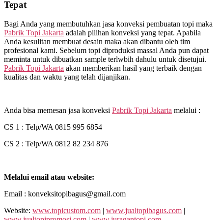
Tepat
Bagi Anda yang membutuhkan jasa konveksi pembuatan topi maka
Pabrik Topi Jakarta
adalah pilihan konveksi yang tepat. Apabila
Anda kesulitan membuat desain maka akan dibantu oleh tim
profesional kami. Sebelum topi diproduksi massal Anda pun dapat
meminta untuk dibuatkan sample terlwbih dahulu untuk disetujui.
Pabrik Topi Jakarta
akan memberikan hasil yang terbaik dengan
kualitas dan waktu yang telah dijanjikan.
Anda bisa memesan jasa konveksi
Pabrik Topi Jakarta
melalui :
CS 1 : Telp/WA 0815 995 6854
CS 2 : Telp/WA 0812 82 234 876
Melalui email atau website:
Email : konveksitopibagus@gmail.com
Website:
www.topicustom.com
|
www.jualtopibagus.com
|
www.jualtopipromosi.com
|
www.juragantopi.com