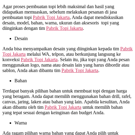
Agar proses pembuatan topi lebih maksimal dan hasil yang
didapatkan memuaskan, sebelum melakukan pesanan di jasa
pembuatan topi
Pabrik Topi Jakarta
, Anda dapat mendiskusikan
desain, model, bahan, warna, ukuran dan aksesoris topi yang
diinginkan dengan tim
Pabrik Topi Jakarta
.
Desain
Anda bisa menyampaikan desain yang diinginkan kepada tim
Pabrik
Topi Jakarta
melalui WA, telpon, atau berkunjung langsung ke
konveksi
Pabrik Topi Jakarta
. Selain itu, jika topi yang Anda pesan
menggunakan logo, nama atau desain lain yang harus dibordir atau
sablon, Anda akan dibantu tim
Pabrik Topi Jakarta
.
Bahan
Terdapat banyak pilihan bahan untuk membuat topi dengan harga
yang beragam. Anda dapat memilih menggunakan bahan drill, rafel,
canvas, jaring, laken atau bahan yang lain. Apabila kesulitan, Anda
akan dibantu oleh tim
Pabrik Topi Jakarta
untuk memilih bahan
yang tepat sesuai dengan keinginan dan budget Anda.
Warna
Ada ragam pilihan warna bahan yang dapat Anda pilih untuk