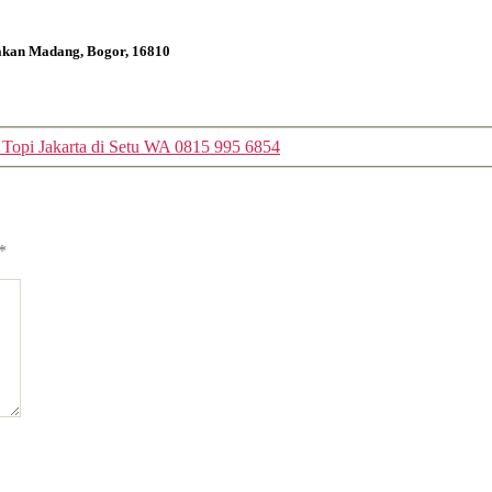
bakan Madang, Bogor, 16810
 Topi Jakarta di Setu WA 0815 995 6854
*