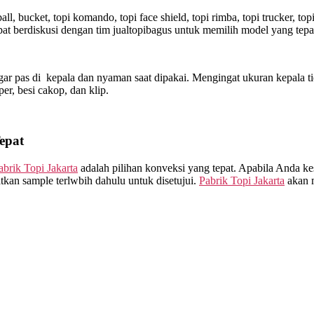
l, bucket, topi komando, topi face shield, topi rimba, topi trucker, t
t berdiskusi dengan tim jualtopibagus untuk memilih model yang tepa
ar pas di kepala dan nyaman saat dipakai. Mengingat ukuran kepala ti
sper, besi cakop, dan klip.
epat
abrik Topi Jakarta
adalah pilihan konveksi yang tepat. Apabila Anda ke
kan sample terlwbih dahulu untuk disetujui.
Pabrik Topi Jakarta
akan m