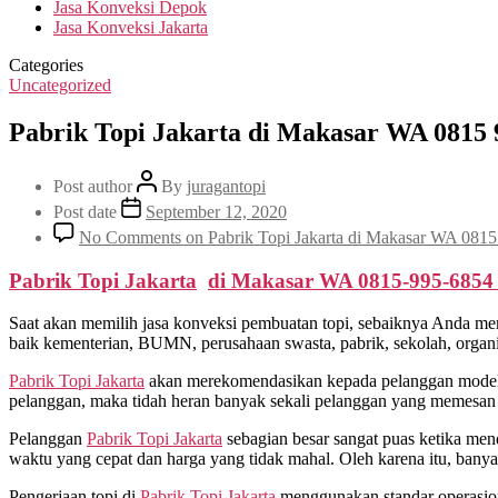
Jasa Konveksi Depok
Jasa Konveksi Jakarta
Categories
Uncategorized
Pabrik Topi Jakarta di Makasar WA 0815 
Post author
By
juragantopi
Post date
September 12, 2020
No Comments
on Pabrik Topi Jakarta di Makasar WA 081
Pabrik Topi Jakarta
di
Makasar
WA 0815-995-685
Saat akan memilih jasa konveksi pembuatan topi, sebaiknya Anda me
baik kementerian, BUMN, perusahaan swasta, pabrik, sekolah, organis
Pabrik Topi Jakarta
akan merekomendasikan kepada pelanggan model d
pelanggan, maka tidah heran banyak sekali pelanggan yang memesan t
Pelanggan
Pabrik Topi Jakarta
sebagian besar sangat puas ketika men
waktu yang cepat dan harga yang tidak mahal. Oleh karena itu, ban
Pengerjaan topi di
Pabrik Topi Jakarta
menggunakan standar operasional