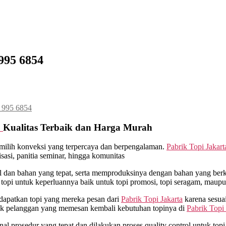
995 6854
5 995 6854
4
Kualitas Terbaik dan Harga Murah
milih konveksi yang terpercaya dan berpengalaman.
Pabrik Topi Jakart
asi, panitia seminar, hingga komunitas
an bahan yang tepat, serta memproduksinya dengan bahan yang berkua
opi untuk keperluannya baik untuk topi promosi, topi seragam, maupu
dapatkan topi yang mereka pesan dari
Pabrik Topi Jakarta
karena sesua
yak pelanggan yang memesan kembali kebutuhan topinya di
Pabrik Topi 
 prosedur yang tepat dan dilakukan proses quality control untuk topi y