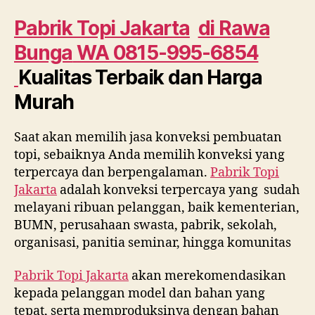
di
Rawa
Pabrik Topi Jakarta
di
Rawa
Bunga
Bunga
WA 0815-995-6854
WA
0815
Kualitas Terbaik dan Harga
995
Murah
6854
Saat akan memilih jasa konveksi pembuatan
topi, sebaiknya Anda memilih konveksi yang
terpercaya dan berpengalaman.
Pabrik Topi
Jakarta
adalah konveksi terpercaya yang sudah
melayani ribuan pelanggan, baik kementerian,
BUMN, perusahaan swasta, pabrik, sekolah,
organisasi, panitia seminar, hingga komunitas
Pabrik Topi Jakarta
akan merekomendasikan
kepada pelanggan model dan bahan yang
tepat, serta memproduksinya dengan bahan