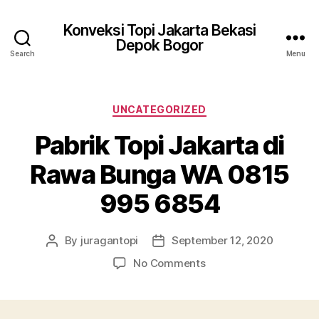
Konveksi Topi Jakarta Bekasi
Depok Bogor
Search
Menu
Categories
UNCATEGORIZED
Pabrik Topi Jakarta di
Rawa Bunga WA 0815
995 6854
By
juragantopi
September 12, 2020
Post
Post
author
date
on
No Comments
Pabrik
Topi
Jakarta