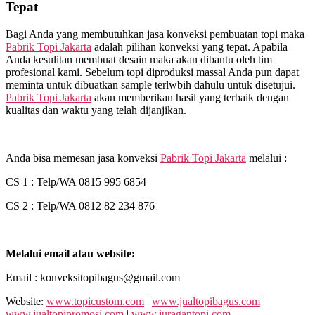
Tepat
Bagi Anda yang membutuhkan jasa konveksi pembuatan topi maka
Pabrik Topi Jakarta
adalah pilihan konveksi yang tepat. Apabila
Anda kesulitan membuat desain maka akan dibantu oleh tim
profesional kami. Sebelum topi diproduksi massal Anda pun dapat
meminta untuk dibuatkan sample terlwbih dahulu untuk disetujui.
Pabrik Topi Jakarta
akan memberikan hasil yang terbaik dengan
kualitas dan waktu yang telah dijanjikan.
Anda bisa memesan jasa konveksi
Pabrik Topi Jakarta
melalui :
CS 1 : Telp/WA 0815 995 6854
CS 2 : Telp/WA 0812 82 234 876
Melalui email atau website:
Email : konveksitopibagus@gmail.com
Website:
www.topicustom.com
|
www.jualtopibagus.com
|
www.jualtopipromosi.com
|
www.juragantopi.com