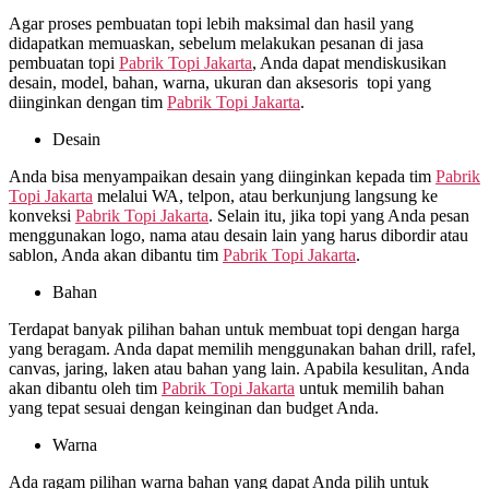
Agar proses pembuatan topi lebih maksimal dan hasil yang
didapatkan memuaskan, sebelum melakukan pesanan di jasa
pembuatan topi
Pabrik Topi Jakarta
, Anda dapat mendiskusikan
desain, model, bahan, warna, ukuran dan aksesoris topi yang
diinginkan dengan tim
Pabrik Topi Jakarta
.
Desain
Anda bisa menyampaikan desain yang diinginkan kepada tim
Pabrik
Topi Jakarta
melalui WA, telpon, atau berkunjung langsung ke
konveksi
Pabrik Topi Jakarta
. Selain itu, jika topi yang Anda pesan
menggunakan logo, nama atau desain lain yang harus dibordir atau
sablon, Anda akan dibantu tim
Pabrik Topi Jakarta
.
Bahan
Terdapat banyak pilihan bahan untuk membuat topi dengan harga
yang beragam. Anda dapat memilih menggunakan bahan drill, rafel,
canvas, jaring, laken atau bahan yang lain. Apabila kesulitan, Anda
akan dibantu oleh tim
Pabrik Topi Jakarta
untuk memilih bahan
yang tepat sesuai dengan keinginan dan budget Anda.
Warna
Ada ragam pilihan warna bahan yang dapat Anda pilih untuk