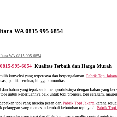
Utara WA 0815 995 6854
 Utara WA 0815 995 6854
0815-995-6854
Kualitas Terbaik dan Harga Murah
milih konveksi yang terpercaya dan berpengalaman.
Pabrik Topi Jakart
asi, panitia seminar, hingga komunitas
an bahan yang tepat, serta memproduksinya dengan bahan yang berkua
opi untuk keperluannya baik untuk topi promosi, topi seragam, maupu
dapatkan topi yang mereka pesan dari
Pabrik Topi Jakarta
karena sesua
yak pelanggan yang memesan kembali kebutuhan topinya di
Pabrik Topi 
 prosedur yang tepat dan dilakukan proses quality control untuk topi y