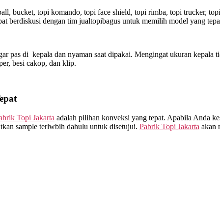
l, bucket, topi komando, topi face shield, topi rimba, topi trucker, t
t berdiskusi dengan tim jualtopibagus untuk memilih model yang tepa
ar pas di kepala dan nyaman saat dipakai. Mengingat ukuran kepala ti
sper, besi cakop, dan klip.
epat
abrik Topi Jakarta
adalah pilihan konveksi yang tepat. Apabila Anda ke
kan sample terlwbih dahulu untuk disetujui.
Pabrik Topi Jakarta
akan m