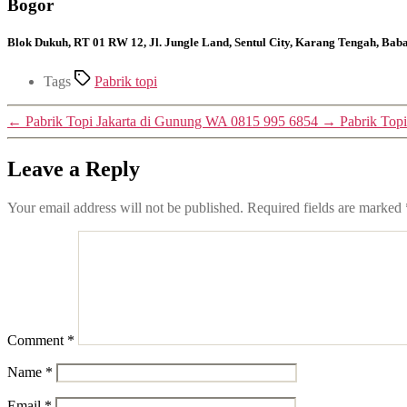
Bogor
Blok Dukuh, RT 01 RW 12, Jl. Jungle Land, Sentul City, Karang Tengah, Ba
Tags
Pabrik topi
←
Pabrik Topi Jakarta di Gunung WA 0815 995 6854
→
Pabrik Top
Leave a Reply
Your email address will not be published.
Required fields are marked
Comment
*
Name
*
Email
*