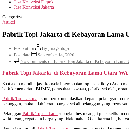
Jasa Konveksi Depok
Jasa Konveksi Jakarta
Categories
Artikel
Pabrik Topi Jakarta di Kebayoran Lama 
Post author
By
juragantopi
Post date
September 14, 2020
No Comments
on Pabrik Topi Jakarta di Kebayoran Lama
Pabrik Topi Jakarta
di
Kebayoran Lama Utara
WA 
Saat akan memilih jasa konveksi pembuatan topi, sebaiknya Anda me
baik kementerian, BUMN, perusahaan swasta, pabrik, sekolah, organis
Pabrik Topi Jakarta
akan merekomendasikan kepada pelanggan model d
pelanggan, maka tidah heran banyak sekali pelanggan yang memesan t
Pelanggan
Pabrik Topi Jakarta
sebagian besar sangat puas ketika men
waktu yang cepat dan harga yang tidak mahal. Oleh karena itu, ban
Pengerjaan topi di
Pabrik Topi Jakarta
menggunakan standar operasional