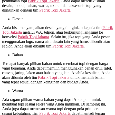
pembuatan topi
Pabrik Topi Jakarta
, Anda dapat mendiskusikan
desain, model, bahan, warna, ukuran dan aksesoris topi yang
diinginkan dengan tim
Pabrik Topi Jakarta
.
Desain
Anda bisa menyampaikan desain yang diinginkan kepada tim
Pabrik
Topi Jakarta
melalui WA, telpon, atau berkunjung langsung ke
konveksi
Pabrik Topi Jakarta
. Selain itu, jika topi yang Anda pesan
menggunakan logo, nama atau desain lain yang harus dibordir atau
sablon, Anda akan dibantu tim
Pabrik Topi Jakarta
.
Bahan
Terdapat banyak pilihan bahan untuk membuat topi dengan harga
yang beragam. Anda dapat memilih menggunakan bahan drill, rafel,
canvas, jaring, laken atau bahan yang lain. Apabila kesulitan, Anda
akan dibantu oleh tim
Pabrik Topi Jakarta
untuk memilih bahan
yang tepat sesuai dengan keinginan dan budget Anda.
Warna
Ada ragam pilihan warna bahan yang dapat Anda pilih untuk
membuat topi sesuai selera yang Anda inginkan. Di samping itu,
Anda juga dapat memesan warna topi dengan pola print tertentu
sesuai kebutuhan. Tim
Pabrik Topi Jakarta
dapat menjadi teman