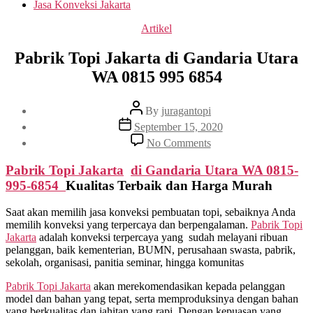
Jasa Konveksi Jakarta
Categories
Artikel
Pabrik Topi Jakarta di Gandaria Utara
WA 0815 995 6854
Post
By
juragantopi
author
Post
September 15, 2020
date
on
No Comments
Pabrik
Topi
Pabrik Topi Jakarta
di
Gandaria Utara
WA 0815-
Jakarta
995-6854
Kualitas Terbaik dan Harga Murah
di
Gandaria
Saat akan memilih jasa konveksi pembuatan topi, sebaiknya Anda
Utara
memilih konveksi yang terpercaya dan berpengalaman.
Pabrik Topi
WA
Jakarta
adalah konveksi terpercaya yang sudah melayani ribuan
0815
pelanggan, baik kementerian, BUMN, perusahaan swasta, pabrik,
995
sekolah, organisasi, panitia seminar, hingga komunitas
6854
Pabrik Topi Jakarta
akan merekomendasikan kepada pelanggan
model dan bahan yang tepat, serta memproduksinya dengan bahan
yang berkualitas dan jahitan yang rapi. Dengan kepuasan yang