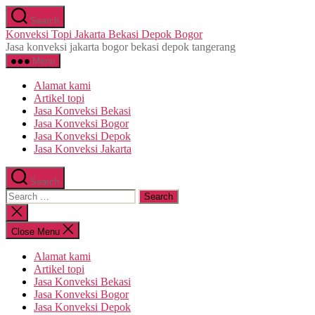
Skip
Search
to
Konveksi Topi Jakarta Bekasi Depok Bogor
the
Jasa konveksi jakarta bogor bekasi depok tangerang
content
Menu
Alamat kami
Artikel topi
Jasa Konveksi Bekasi
Jasa Konveksi Bogor
Jasa Konveksi Depok
Jasa Konveksi Jakarta
Search
Search
for:
Close
search
Close Menu
Alamat kami
Artikel topi
Jasa Konveksi Bekasi
Jasa Konveksi Bogor
Jasa Konveksi Depok