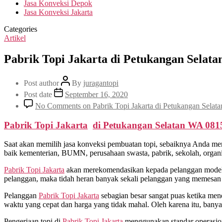
Jasa Konveksi Depok
Jasa Konveksi Jakarta
Categories
Artikel
Pabrik Topi Jakarta di Petukangan Selata
Post author
By
juragantopi
Post date
September 16, 2020
No Comments
on Pabrik Topi Jakarta di Petukangan Sela
Pabrik Topi Jakarta
di
Petukangan Selatan
WA 081
Saat akan memilih jasa konveksi pembuatan topi, sebaiknya Anda me
baik kementerian, BUMN, perusahaan swasta, pabrik, sekolah, organis
Pabrik Topi Jakarta
akan merekomendasikan kepada pelanggan model d
pelanggan, maka tidah heran banyak sekali pelanggan yang memesan t
Pelanggan
Pabrik Topi Jakarta
sebagian besar sangat puas ketika men
waktu yang cepat dan harga yang tidak mahal. Oleh karena itu, ban
Pengerjaan topi di
Pabrik Topi Jakarta
menggunakan standar operasional