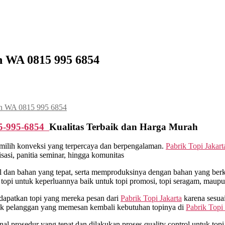
n WA 0815 995 6854
tan WA 0815 995 6854
5-995-6854
Kualitas Terbaik dan Harga Murah
milih konveksi yang terpercaya dan berpengalaman.
Pabrik Topi Jakart
asi, panitia seminar, hingga komunitas
an bahan yang tepat, serta memproduksinya dengan bahan yang berkua
opi untuk keperluannya baik untuk topi promosi, topi seragam, maupu
dapatkan topi yang mereka pesan dari
Pabrik Topi Jakarta
karena sesua
yak pelanggan yang memesan kembali kebutuhan topinya di
Pabrik Topi 
 prosedur yang tepat dan dilakukan proses quality control untuk topi y