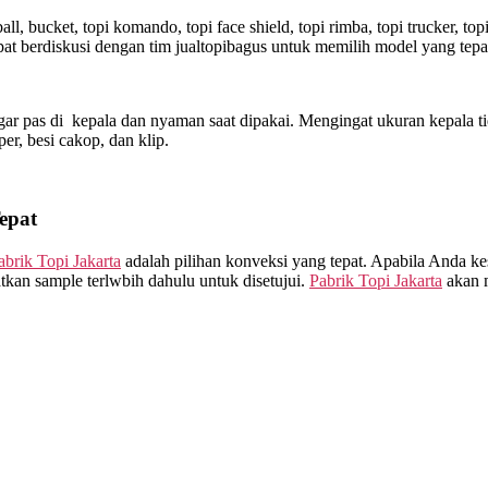
l, bucket, topi komando, topi face shield, topi rimba, topi trucker, t
t berdiskusi dengan tim jualtopibagus untuk memilih model yang tepa
ar pas di kepala dan nyaman saat dipakai. Mengingat ukuran kepala ti
sper, besi cakop, dan klip.
epat
abrik Topi Jakarta
adalah pilihan konveksi yang tepat. Apabila Anda ke
kan sample terlwbih dahulu untuk disetujui.
Pabrik Topi Jakarta
akan m