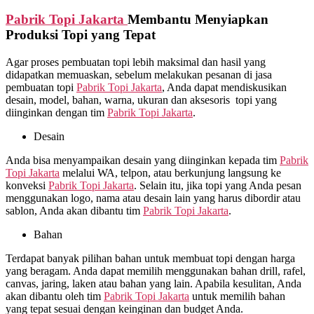
Pabrik Topi Jakarta
Membantu Menyiapkan
Produksi Topi yang Tepat
Agar proses pembuatan topi lebih maksimal dan hasil yang
didapatkan memuaskan, sebelum melakukan pesanan di jasa
pembuatan topi
Pabrik Topi Jakarta
, Anda dapat mendiskusikan
desain, model, bahan, warna, ukuran dan aksesoris topi yang
diinginkan dengan tim
Pabrik Topi Jakarta
.
Desain
Anda bisa menyampaikan desain yang diinginkan kepada tim
Pabrik
Topi Jakarta
melalui WA, telpon, atau berkunjung langsung ke
konveksi
Pabrik Topi Jakarta
. Selain itu, jika topi yang Anda pesan
menggunakan logo, nama atau desain lain yang harus dibordir atau
sablon, Anda akan dibantu tim
Pabrik Topi Jakarta
.
Bahan
Terdapat banyak pilihan bahan untuk membuat topi dengan harga
yang beragam. Anda dapat memilih menggunakan bahan drill, rafel,
canvas, jaring, laken atau bahan yang lain. Apabila kesulitan, Anda
akan dibantu oleh tim
Pabrik Topi Jakarta
untuk memilih bahan
yang tepat sesuai dengan keinginan dan budget Anda.