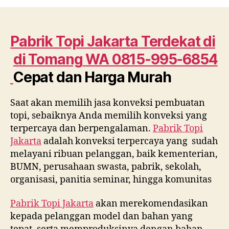
Topi
Jakarta
Terdekat
di
Pabrik Topi Jakarta Terdekat di
Tomang
di
Tomang
WA 0815-995-6854
WA
0815
Cepat dan Harga Murah
995
6854
Saat akan memilih jasa konveksi pembuatan
Cepat
topi, sebaiknya Anda memilih konveksi yang
dan
Harga
terpercaya dan berpengalaman.
Pabrik Topi
Murah
Jakarta
adalah konveksi terpercaya yang sudah
melayani ribuan pelanggan, baik kementerian,
BUMN, perusahaan swasta, pabrik, sekolah,
organisasi, panitia seminar, hingga komunitas
Pabrik Topi Jakarta
akan merekomendasikan
kepada pelanggan model dan bahan yang