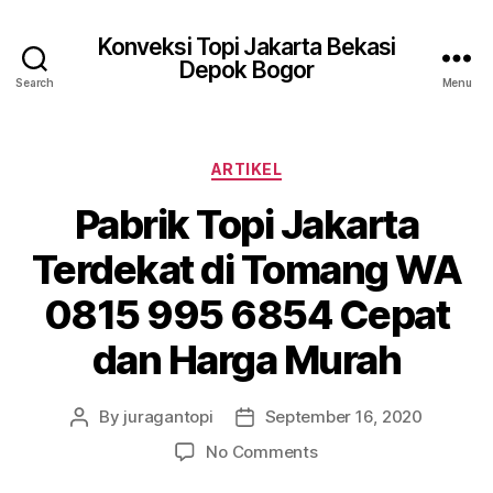
Konveksi Topi Jakarta Bekasi
Depok Bogor
Search
Menu
Categories
ARTIKEL
Pabrik Topi Jakarta
Terdekat di Tomang WA
0815 995 6854 Cepat
dan Harga Murah
By
juragantopi
September 16, 2020
Post
Post
author
date
on
No Comments
Pabrik