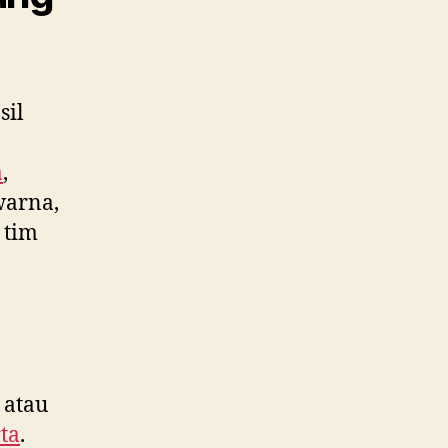
sil
a
,
warna,
 tim
 atau
ta
.