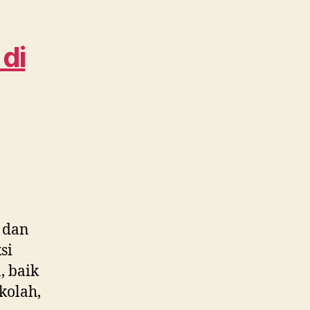
di
Wijaya
Kusuma
 di
WA
0815
995
6854
Cepat
dan
Harga
Murah
 dan
si
, baik
kolah,