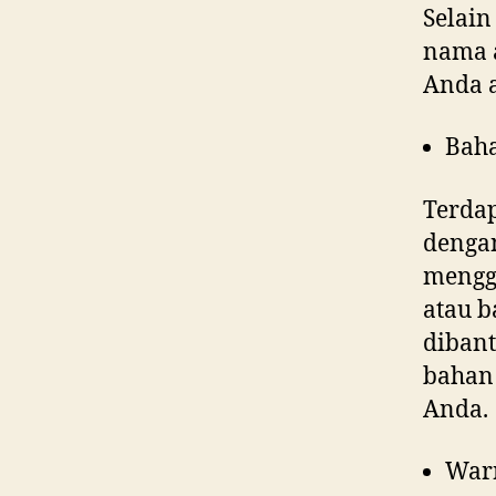
Selain
nama a
Anda 
Bah
Terdap
denga
menggu
atau b
dibant
bahan 
Anda.
War