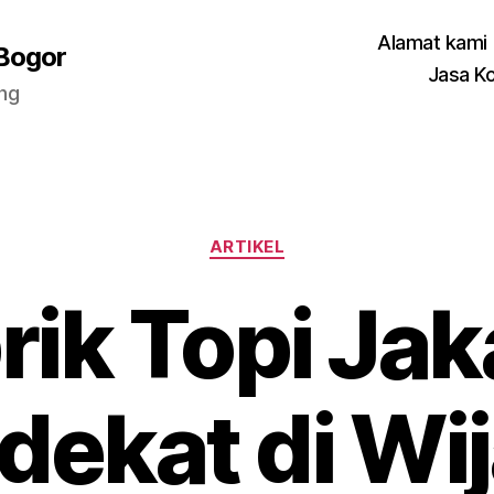
Alamat kami
 Bogor
Jasa K
ang
Categories
ARTIKEL
rik Topi Jak
dekat di Wi