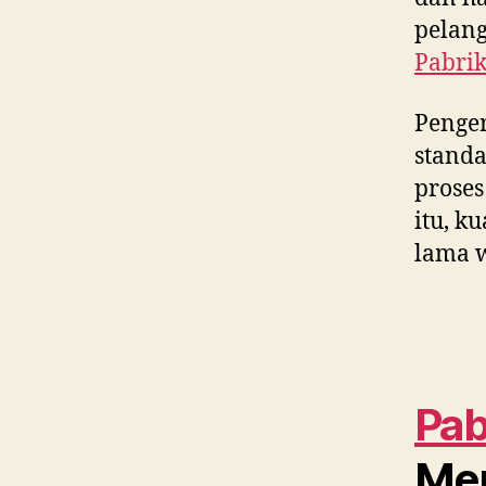
pelan
Pabrik
Penger
standa
proses
itu, k
lama w
Pab
Men