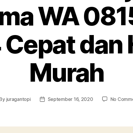
ma WA 081
 Cepat dan 
Murah
By
juragantopi
September 16, 2020
No Comm
st
Post
thor
date