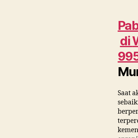
Pab
di
99
Mu
Saat a
sebaik
berpe
terper
kement