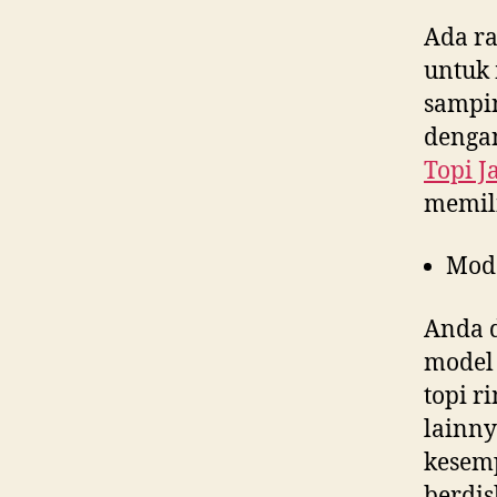
Ada ra
untuk 
sampin
dengan
Topi J
memil
Mod
Anda d
model 
topi r
lainny
kesem
berdis