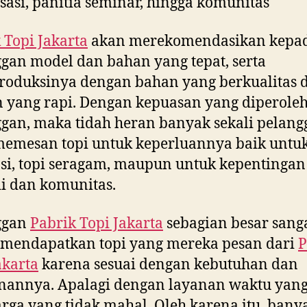
sasi, panitia seminar, hingga komunitas
 Topi Jakarta
akan merekomendasikan kepa
gan model dan bahan yang tepat, serta
oduksinya dengan bahan yang berkualitas 
n yang rapi. Dengan kepuasan yang diperole
gan, maka tidah heran banyak sekali pelang
emesan topi untuk keperluannya baik untuk
i, topi seragam, maupun untuk kepentingan
i dan komunitas.
ggan
Pabrik Topi Jakarta
sebagian besar sang
 mendapatkan topi yang mereka pesan dari
P
akarta
karena sesuai dengan kebutuhan dan
nannya. Apalagi dengan layanan waktu yang
rga yang tidak mahal. Oleh karena itu, bany