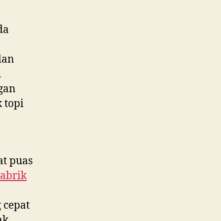
da
dan
h
gan
 topi
at puas
abrik
 cepat
ak