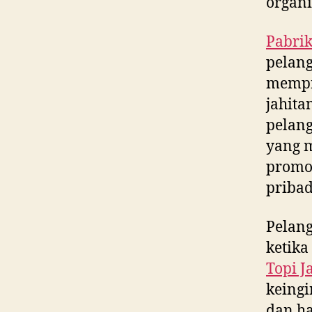
organi
Pabrik
pelang
mempr
jahita
pelang
yang m
promos
pribad
Pelan
ketika
Topi J
keingi
dan ha