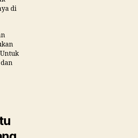
ya di
an
kukan
. Untuk
a dan
tu
ang