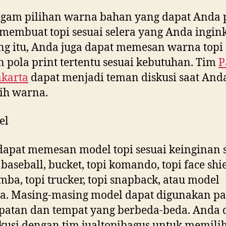
gam pilihan warna bahan yang dapat Anda p
membuat topi sesuai selera yang Anda ingink
g itu, Anda juga dapat memesan warna topi
 pola print tertentu sesuai kebutuhan. Tim
P
akarta
dapat menjadi teman diskusi saat And
ih warna.
el
apat memesan model topi sesuai keinginan s
baseball, bucket, topi komando, topi face shie
imba, topi trucker, topi snapback, atau model
a. Masing-masing model dapat digunakan p
patan dan tempat yang berbeda-beda. Anda 
kusi dengan tim jualtopibagus untuk memili