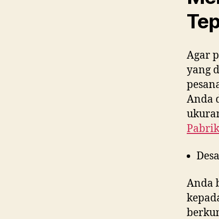
Tep
Agar p
yang 
pesana
Anda d
ukuran
Pabrik
Desa
Anda 
kepad
berkun