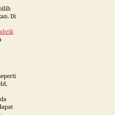
ilih
an. Di
abrik
a
eperti
ld,
ada
dapat
h