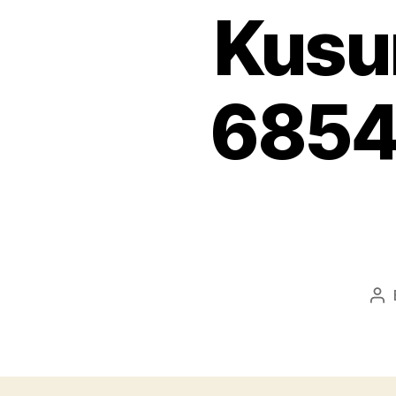
Kusu
6854
Po
au