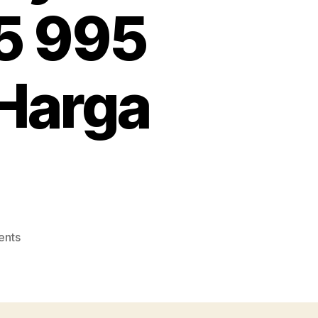
5 995
Harga
on
ents
Pabrik
Topi
Jakarta
Terdekat