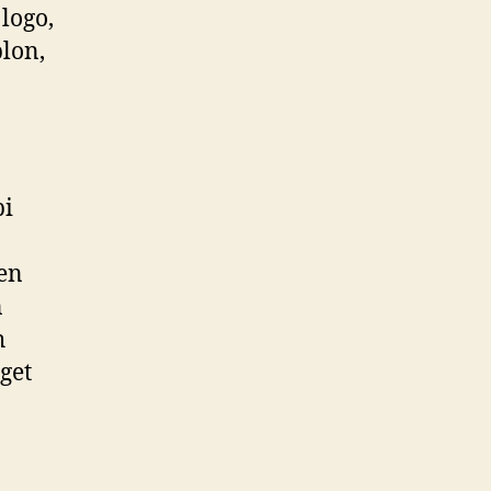
logo,
lon,
pi
ken
n
h
get