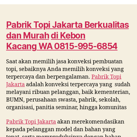
Topi
Jakarta
Berkualitas
dan
Pabrik Topi Jakarta Berkualitas
Murah
dan Murah
di
Kebon
di
Kebon
Kacang
WA 0815-995-6854
Kacang
WA
Saat akan memilih jasa konveksi pembuatan
0815
topi, sebaiknya Anda memilih konveksi yang
995
6854
terpercaya dan berpengalaman.
Pabrik Topi
Jakarta
adalah konveksi terpercaya yang sudah
melayani ribuan pelanggan, baik kementerian,
BUMN, perusahaan swasta, pabrik, sekolah,
organisasi, panitia seminar, hingga komunitas
Pabrik Topi Jakarta
akan merekomendasikan
kepada pelanggan model dan bahan yang