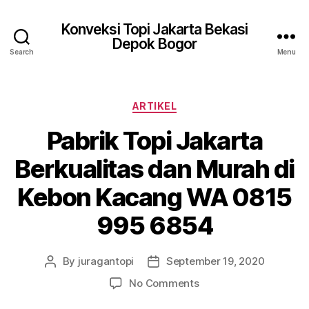
Konveksi Topi Jakarta Bekasi
Depok Bogor
Search
Menu
Categories
ARTIKEL
Pabrik Topi Jakarta
Berkualitas dan Murah di
Kebon Kacang WA 0815
995 6854
By
juragantopi
September 19, 2020
Post
Post
author
date
on
No Comments
Pabrik