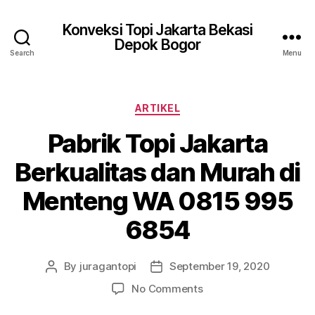
Konveksi Topi Jakarta Bekasi
Depok Bogor
Search
Menu
Categories
ARTIKEL
Pabrik Topi Jakarta
Berkualitas dan Murah di
Menteng WA 0815 995
6854
By
juragantopi
September 19, 2020
Post
Post
author
date
on
No Comments
Pabrik