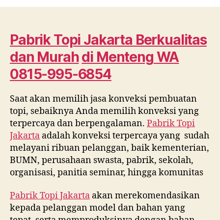
Topi
Jakarta
Berkualitas
dan
Pabrik Topi Jakarta Berkualitas
Murah
dan Murah
di
Menteng
WA
di
Menteng
0815-995-6854
WA
0815
Saat akan memilih jasa konveksi pembuatan
995
topi, sebaiknya Anda memilih konveksi yang
6854
terpercaya dan berpengalaman.
Pabrik Topi
Jakarta
adalah konveksi terpercaya yang sudah
melayani ribuan pelanggan, baik kementerian,
BUMN, perusahaan swasta, pabrik, sekolah,
organisasi, panitia seminar, hingga komunitas
Pabrik Topi Jakarta
akan merekomendasikan
kepada pelanggan model dan bahan yang