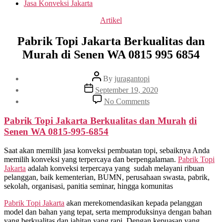
Jasa Konveksi Jakarta
Categories
Artikel
Pabrik Topi Jakarta Berkualitas dan
Murah di Senen WA 0815 995 6854
Post
By
juragantopi
author
Post
September 19, 2020
date
on
No Comments
Pabrik
Topi
Pabrik Topi Jakarta Berkualitas dan Murah
di
Jakarta
Senen
WA 0815-995-6854
Berkualitas
dan
Saat akan memilih jasa konveksi pembuatan topi, sebaiknya Anda
Murah
memilih konveksi yang terpercaya dan berpengalaman.
Pabrik Topi
di
Jakarta
adalah konveksi terpercaya yang sudah melayani ribuan
Senen
pelanggan, baik kementerian, BUMN, perusahaan swasta, pabrik,
WA
sekolah, organisasi, panitia seminar, hingga komunitas
0815
995
Pabrik Topi Jakarta
akan merekomendasikan kepada pelanggan
6854
model dan bahan yang tepat, serta memproduksinya dengan bahan
yang berkualitas dan jahitan yang rapi. Dengan kepuasan yang