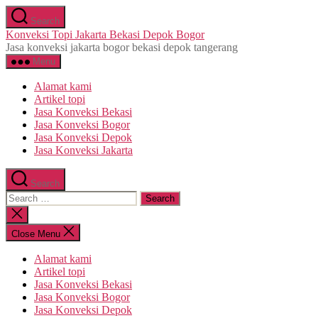
Skip
Search
to
Konveksi Topi Jakarta Bekasi Depok Bogor
the
Jasa konveksi jakarta bogor bekasi depok tangerang
content
Menu
Alamat kami
Artikel topi
Jasa Konveksi Bekasi
Jasa Konveksi Bogor
Jasa Konveksi Depok
Jasa Konveksi Jakarta
Search
Search
for:
Close
search
Close Menu
Alamat kami
Artikel topi
Jasa Konveksi Bekasi
Jasa Konveksi Bogor
Jasa Konveksi Depok