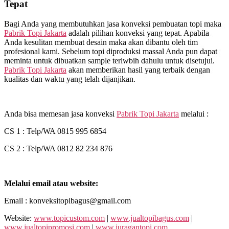
Tepat
Bagi Anda yang membutuhkan jasa konveksi pembuatan topi maka
Pabrik Topi Jakarta
adalah pilihan konveksi yang tepat. Apabila
Anda kesulitan membuat desain maka akan dibantu oleh tim
profesional kami. Sebelum topi diproduksi massal Anda pun dapat
meminta untuk dibuatkan sample terlwbih dahulu untuk disetujui.
Pabrik Topi Jakarta
akan memberikan hasil yang terbaik dengan
kualitas dan waktu yang telah dijanjikan.
Anda bisa memesan jasa konveksi
Pabrik Topi Jakarta
melalui :
CS 1 : Telp/WA 0815 995 6854
CS 2 : Telp/WA 0812 82 234 876
Melalui email atau website:
Email : konveksitopibagus@gmail.com
Website:
www.topicustom.com
|
www.jualtopibagus.com
|
www.jualtopipromosi.com
|
www.juragantopi.com