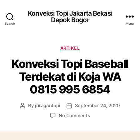
Konveksi Topi Jakarta Bekasi
Depok Bogor
Search
Menu
Categories
ARTIKEL
Konveksi Topi Baseball
Terdekat di Koja WA
0815 995 6854
By
juragantopi
September 24, 2020
Post
Post
author
date
on
No Comments
Konveksi
Topi
Baseball