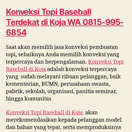
Terdekat
di
Konveksi Topi Baseball
Koja
Terdekat
di
Koja
WA 0815-995-
WA
0815
6854
995
6854
Saat akan memilih jasa konveksi pembuatan
topi, sebaiknya Anda memilih konveksi yang
terpercaya dan berpengalaman.
Konveksi Topi
Baseball di
Koja
adalah konveksi terpercaya
yang sudah melayani ribuan pelanggan, baik
kementerian, BUMN, perusahaan swasta,
pabrik, sekolah, organisasi, panitia seminar,
hingga komunitas
Konveksi Topi Baseball di
Koja
akan
merekomendasikan kepada pelanggan model
dan bahan yang tepat, serta memproduksinya