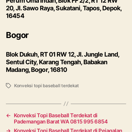
Perum Oma Indah, Blok FF 2/2, RT 12 RW
20, Jl. Sawo Raya, Sukatani, Tapos, Depok,
16454
Bogor
Blok Dukuh, RT 01 RW 12, Jl. Jungle Land,
Sentul City, Karang Tengah, Babakan
Madang, Bogor, 16810
Konveksi topi baseball terdekat
Tags
←
Konveksi Topi Baseball Terdekat di
Pademangan Barat WA 0815 995 6854
→
Konveksi Topi Baseball Terdekat di Pejagalan