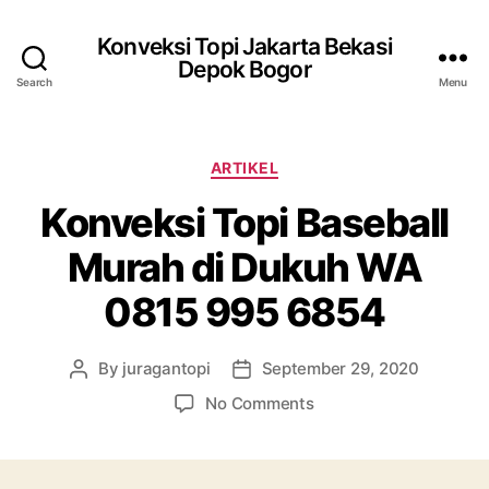
Konveksi Topi Jakarta Bekasi
Depok Bogor
Search
Menu
Categories
ARTIKEL
Konveksi Topi Baseball
Murah di Dukuh WA
0815 995 6854
By
juragantopi
September 29, 2020
Post
Post
author
date
on
No Comments
Konveksi
Topi
Baseball