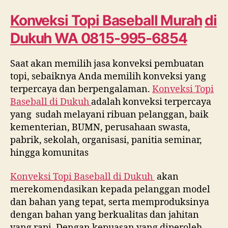
Murah
di
Konveksi Topi Baseball Murah
di
Dukuh
Dukuh
WA 0815-995-6854
WA
0815
995
Saat akan memilih jasa konveksi pembuatan
6854
topi, sebaiknya Anda memilih konveksi yang
terpercaya dan berpengalaman.
Konveksi Topi
Baseball di
Dukuh
adalah konveksi terpercaya
yang sudah melayani ribuan pelanggan, baik
kementerian, BUMN, perusahaan swasta,
pabrik, sekolah, organisasi, panitia seminar,
hingga komunitas
Konveksi Topi Baseball di
Dukuh
akan
merekomendasikan kepada pelanggan model
dan bahan yang tepat, serta memproduksinya
dengan bahan yang berkualitas dan jahitan
yang rapi. Dengan kepuasan yang diperoleh