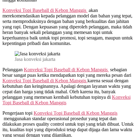
Konveksi Topi Baseball di
Kebon Manggis
akan
merekomendasikan kepada pelanggan model dan bahan yang tepat,
serta memproduksinya dengan bahan yang berkualitas dan jahitan
yang rapi. Dengan kepuasan yang diperoleh pelanggan, maka tidah
heran banyak sekali pelanggan yang memesan topi untuk
keperluannya baik untuk topi promosi, topi seragam, maupun untuk
kepentingan pribadi dan komunitas.
Jasa konveksi jakarta
Pelanggan
Konveksi Topi Baseball di
Kebon Manggis
sebagian
besar sangat puas ketika mendapatkan topi yang mereka pesan dari
Konveksi Topi Baseball di
Kebon Manggis
karena sesuai dengan
kebutuhan dan keinginannya. Apalagi dengan layanan waktu yang
cepat dan harga yang tidak mahal. Oleh karena itu, banyak
pelanggan yang memesan kembali kebutuhan topinya di
Konveksi
Topi Baseball di
Kebon Manggis
Pengerjaan topi
Konveksi Topi Baseball di
Kebon Manggis
menggunakan standar operasional prosedur yang tepat dan
dilakukan proses quality control untuk topi yang telah dibuat. Untuk
itu, kualitas topi yang diproduksi tetap dapat dijaga dan lama waktu
yang sesuai dengan yang dijanjikan.