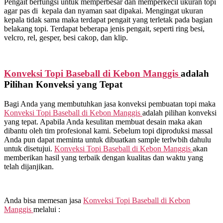
Pengait berfungsi untuk memperbesar dan memperkecil ukuran topi
agar pas di kepala dan nyaman saat dipakai. Mengingat ukuran
kepala tidak sama maka terdapat pengait yang terletak pada bagian
belakang topi. Terdapat beberapa jenis pengait, seperti ring besi,
velcro, rel, gesper, besi cakop, dan klip.
Konveksi Topi Baseball di
Kebon Manggis
adalah
Pilihan Konveksi yang Tepat
Bagi Anda yang membutuhkan jasa konveksi pembuatan topi maka
Konveksi Topi Baseball di
Kebon Manggis
adalah pilihan konveksi
yang tepat. Apabila Anda kesulitan membuat desain maka akan
dibantu oleh tim profesional kami. Sebelum topi diproduksi massal
Anda pun dapat meminta untuk dibuatkan sample terlwbih dahulu
untuk disetujui.
Konveksi Topi Baseball di
Kebon Manggis
akan
memberikan hasil yang terbaik dengan kualitas dan waktu yang
telah dijanjikan.
Anda bisa memesan jasa
Konveksi Topi Baseball di
Kebon
Manggis
melalui :