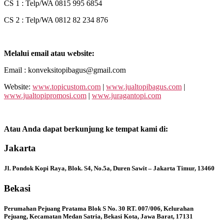
CS 1 : Telp/WA 0815 995 6854
CS 2 : Telp/WA 0812 82 234 876
Melalui email atau website:
Email : konveksitopibagus@gmail.com
Website:
www.topicustom.com
|
www.jualtopibagus.com
|
www.jualtopipromosi.com
|
www.juragantopi.com
Atau Anda dapat berkunjung ke tempat kami di:
Jakarta
Jl. Pondok Kopi Raya, Blok. S4, No.5a, Duren Sawit – Jakarta Timur, 13460
Bekasi
Perumahan Pejuang Pratama Blok S No. 30 RT. 007/006, Kelurahan
Pejuang, Kecamatan Medan Satria, Bekasi Kota, Jawa Barat, 17131