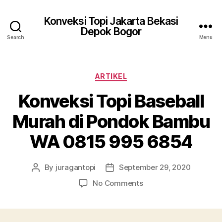
Konveksi Topi Jakarta Bekasi
Depok Bogor
Search
Menu
Categories
ARTIKEL
Konveksi Topi Baseball
Murah di Pondok Bambu
WA 0815 995 6854
By
juragantopi
September 29, 2020
Post
Post
author
date
on
No Comments
Konveksi
Topi
Baseball