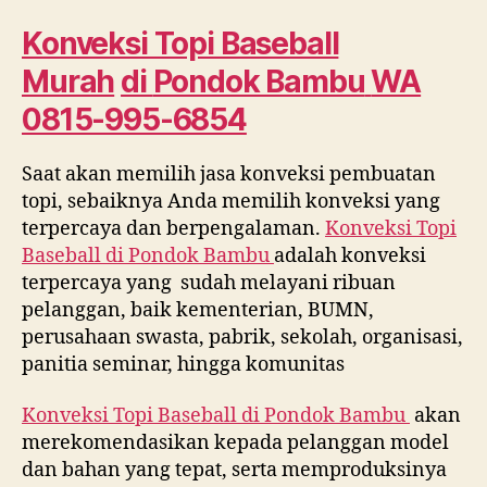
Murah
di
Konveksi Topi Baseball
Pondok
Murah
di
Pondok Bambu
WA
Bambu
WA
0815-995-6854
0815
995
Saat akan memilih jasa konveksi pembuatan
6854
topi, sebaiknya Anda memilih konveksi yang
terpercaya dan berpengalaman.
Konveksi Topi
Baseball di
Pondok Bambu
adalah konveksi
terpercaya yang sudah melayani ribuan
pelanggan, baik kementerian, BUMN,
perusahaan swasta, pabrik, sekolah, organisasi,
panitia seminar, hingga komunitas
Konveksi Topi Baseball di
Pondok Bambu
akan
merekomendasikan kepada pelanggan model
dan bahan yang tepat, serta memproduksinya