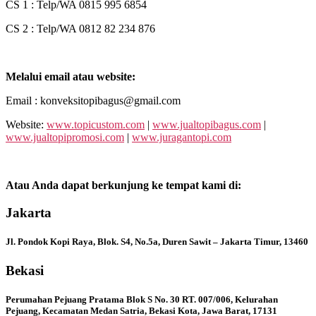
CS 1 : Telp/WA 0815 995 6854
CS 2 : Telp/WA 0812 82 234 876
Melalui email atau website:
Email : konveksitopibagus@gmail.com
Website:
www.topicustom.com
|
www.jualtopibagus.com
|
www.jualtopipromosi.com
|
www.juragantopi.com
Atau Anda dapat berkunjung ke tempat kami di:
Jakarta
Jl. Pondok Kopi Raya, Blok. S4, No.5a, Duren Sawit – Jakarta Timur, 13460
Bekasi
Perumahan Pejuang Pratama Blok S No. 30 RT. 007/006, Kelurahan
Pejuang, Kecamatan Medan Satria, Bekasi Kota, Jawa Barat, 17131