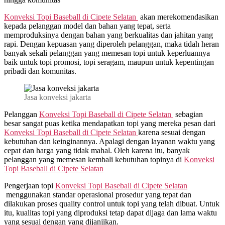
Konveksi Topi Baseball di
Cipete Selatan
akan merekomendasikan
kepada pelanggan model dan bahan yang tepat, serta
memproduksinya dengan bahan yang berkualitas dan jahitan yang
rapi. Dengan kepuasan yang diperoleh pelanggan, maka tidah heran
banyak sekali pelanggan yang memesan topi untuk keperluannya
baik untuk topi promosi, topi seragam, maupun untuk kepentingan
pribadi dan komunitas.
Jasa konveksi jakarta
Pelanggan
Konveksi Topi Baseball di
Cipete Selatan
sebagian
besar sangat puas ketika mendapatkan topi yang mereka pesan dari
Konveksi Topi Baseball di
Cipete Selatan
karena sesuai dengan
kebutuhan dan keinginannya. Apalagi dengan layanan waktu yang
cepat dan harga yang tidak mahal. Oleh karena itu, banyak
pelanggan yang memesan kembali kebutuhan topinya di
Konveksi
Topi Baseball di
Cipete Selatan
Pengerjaan topi
Konveksi Topi Baseball di
Cipete Selatan
menggunakan standar operasional prosedur yang tepat dan
dilakukan proses quality control untuk topi yang telah dibuat. Untuk
itu, kualitas topi yang diproduksi tetap dapat dijaga dan lama waktu
yang sesuai dengan yang dijanjikan.