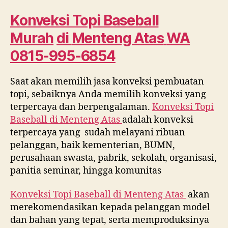
Murah
di
Konveksi Topi Baseball
Menteng
Murah
di
Menteng Atas
WA
Atas
WA
0815-995-6854
0815
995
Saat akan memilih jasa konveksi pembuatan
6854
topi, sebaiknya Anda memilih konveksi yang
terpercaya dan berpengalaman.
Konveksi Topi
Baseball di
Menteng Atas
adalah konveksi
terpercaya yang sudah melayani ribuan
pelanggan, baik kementerian, BUMN,
perusahaan swasta, pabrik, sekolah, organisasi,
panitia seminar, hingga komunitas
Konveksi Topi Baseball di
Menteng Atas
akan
merekomendasikan kepada pelanggan model
dan bahan yang tepat, serta memproduksinya