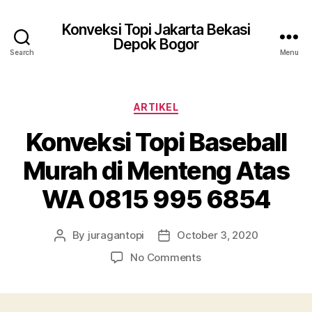
Konveksi Topi Jakarta Bekasi
Depok Bogor
Search
Menu
Categories
ARTIKEL
Konveksi Topi Baseball
Murah di Menteng Atas
WA 0815 995 6854
By
juragantopi
October 3, 2020
Post
Post
author
date
on
No Comments
Konveksi
Topi
Baseball