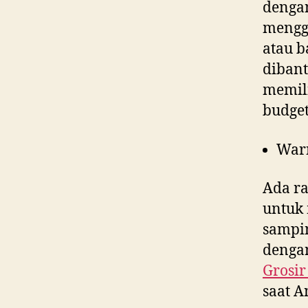
denga
menggu
atau b
dibant
memili
budget
War
Ada ra
untuk 
sampin
dengan
Grosir
saat 