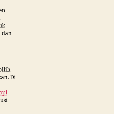
ken
n
uk
n dan
ilih
an. Di
opi
usi