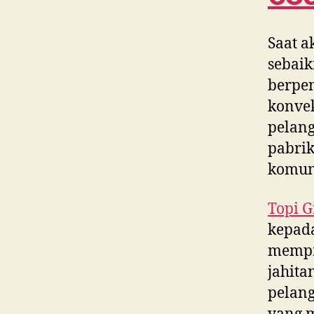
Saat a
sebaik
berpe
konvek
pelang
pabrik
komun
Topi G
kepada
mempr
jahita
pelang