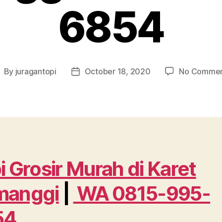
6854
By
juragantopi
October 18, 2020
No Commen
ost
Post
uthor
date
i Grosir Murah
di Karet
manggi
|
WA 0815-995-
54