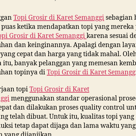
ggan
Topi Grosir di
Karet Semanggi
sebagian 
 puas ketika mendapatkan topi yang mereka
opi Grosir di
Karet Semanggi
karena sesuai d
uhan dan keinginannya. Apalagi dengan lay
yang cepat dan harga yang tidak mahal. Ole
a itu, banyak pelanggan yang memesan kemb
han topinya di
Topi Grosir di
Karet Semangg
jaan topi
Topi Grosir di
Karet
ggi
menggunakan standar operasional pros
epat dan dilakukan proses quality control un
ang telah dibuat. Untuk itu, kualitas topi yang
uksi tetap dapat dijaga dan lama waktu yang
 yang dijanjikan.