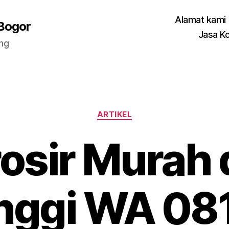
Alamat kami
 Bogor
Jasa K
ang
Categories
ARTIKEL
osir Murah 
ggi WA 08