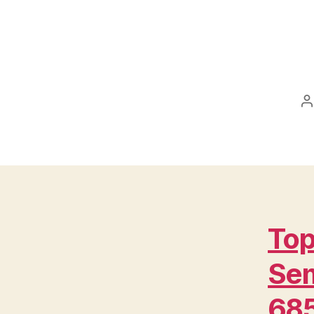
P
a
Top
Se
68