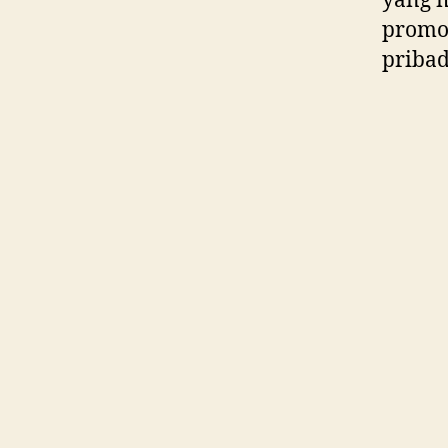
yang m
promos
pribad