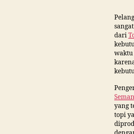
Pelan
sangat
dari
T
kebut
waktu 
karen
kebutu
Penger
Seman
yang t
topi y
diprod
dengan