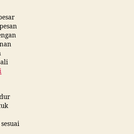
besar
 pesan
engan
anan
h
ali
i
edur
tuk
 sesuai