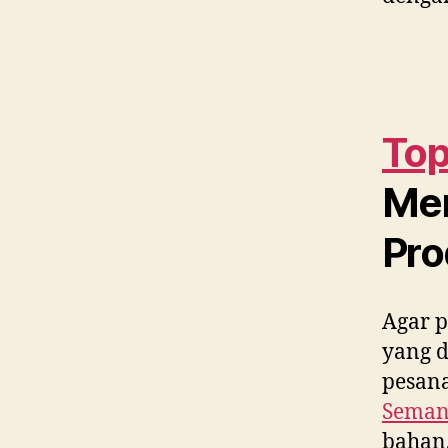
Top
Me
Pro
Agar p
yang 
pesana
Seman
bahan,