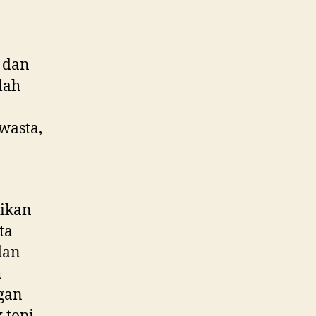
 dan
lah
wasta,
ikan
ta
dan
h
gan