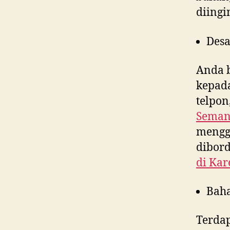
diing
Desa
Anda 
kepad
telpon
Seman
menggu
dibord
di
Kar
Bah
Terdap