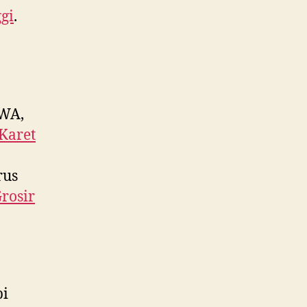
gi
.
WA,
Karet
rus
Grosir
pi