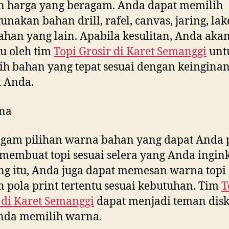
n harga yang beragam. Anda dapat memilih
nakan bahan drill, rafel, canvas, jaring, la
ahan yang lain. Apabila kesulitan, Anda aka
u oleh tim
Topi Grosir di
Karet Semanggi
unt
h bahan yang tepat sesuai dengan keingina
 Anda.
na
gam pilihan warna bahan yang dapat Anda p
membuat topi sesuai selera yang Anda ingink
g itu, Anda juga dapat memesan warna topi
 pola print tertentu sesuai kebutuhan. Tim
T
 di
Karet Semanggi
dapat menjadi teman disk
Anda memilih warna.