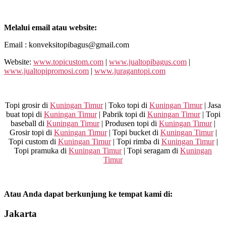
Melalui email atau website:
Email : konveksitopibagus@gmail.com
Website:
www.topicustom.com
|
www.jualtopibagus.com
|
www.jualtopipromosi.com
|
www.juragantopi.com
Topi grosir di
Kuningan Timur
| Toko topi di
Kuningan Timur
| Jasa
buat topi di
Kuningan Timur
| Pabrik topi di
Kuningan Timur
| Topi
baseball di
Kuningan Timur
| Produsen topi di
Kuningan Timur
|
Grosir topi di
Kuningan Timur
| Topi bucket di
Kuningan Timur
|
Topi custom di
Kuningan Timur
| Topi rimba di
Kuningan Timur
|
Topi pramuka di
Kuningan Timur
| Topi seragam di
Kuningan
Timur
Atau Anda dapat berkunjung ke tempat kami di:
Jakarta