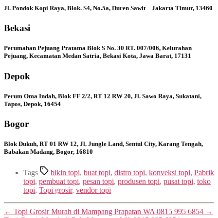
Jl. Pondok Kopi Raya, Blok. S4, No.5a, Duren Sawit – Jakarta Timur, 13460
Bekasi
Perumahan Pejuang Pratama Blok S No. 30 RT. 007/006, Kelurahan
Pejuang, Kecamatan Medan Satria, Bekasi Kota, Jawa Barat, 17131
Depok
Perum Oma Indah, Blok FF 2/2, RT 12 RW 20, Jl. Sawo Raya, Sukatani,
Tapos, Depok, 16454
Bogor
Blok Dukuh, RT 01 RW 12, Jl. Jungle Land, Sentul City, Karang Tengah,
Babakan Madang, Bogor, 16810
Tags
bikin topi
,
buat topi
,
distro topi
,
konveksi topi
,
Pabrik
topi
,
pembuat topi
,
pesan topi
,
produsen topi
,
pusat topi
,
toko
topi
,
Topi grosir
,
vendor topi
←
Topi Grosir Murah di Mampang Prapatan WA 0815 995 6854
→