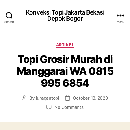
Konveksi Topi Jakarta Bekasi
Depok Bogor
Search
Menu
Categories
ARTIKEL
Topi Grosir Murah di
Manggarai WA 0815
995 6854
By
juragantopi
October 18, 2020
Post
Post
author
date
on
No Comments
Topi
Grosir
Murah