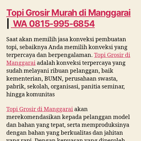
di
Manggarai
Topi Grosir Murah
di Manggarai
WA
|
WA 0815-995-6854
0815
995
6854
Saat akan memilih jasa konveksi pembuatan
topi, sebaiknya Anda memilih konveksi yang
terpercaya dan berpengalaman.
Topi Grosir di
Manggarai
adalah konveksi terpercaya yang
sudah melayani ribuan pelanggan, baik
kementerian, BUMN, perusahaan swasta,
pabrik, sekolah, organisasi, panitia seminar,
hingga komunitas
Topi Grosir di
Manggarai
akan
merekomendasikan kepada pelanggan model
dan bahan yang tepat, serta memproduksinya
dengan bahan yang berkualitas dan jahitan
yang rapi. Dengan kepuasan yang diperoleh