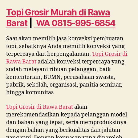
di
Rawa
Topi Grosir Murah
di Rawa
Barat
Barat
|
WA 0815-995-6854
WA
0815
995
Saat akan memilih jasa konveksi pembuatan
6854
topi, sebaiknya Anda memilih konveksi yang
terpercaya dan berpengalaman.
Topi Grosir di
Rawa Barat
adalah konveksi terpercaya yang
sudah melayani ribuan pelanggan, baik
kementerian, BUMN, perusahaan swasta,
pabrik, sekolah, organisasi, panitia seminar,
hingga komunitas
Topi Grosir di
Rawa Barat
akan
merekomendasikan kepada pelanggan model
dan bahan yang tepat, serta memproduksinya
dengan bahan yang berkualitas dan jahitan
yang rapi. Dengan kepuasan yang diperoleh