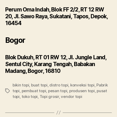
Perum Oma Indah, Blok FF 2/2, RT 12 RW
20, Jl. Sawo Raya, Sukatani, Tapos, Depok,
16454
Bogor
Blok Dukuh, RT 01 RW 12, Jl. Jungle Land,
Sentul City, Karang Tengah, Babakan
Madang, Bogor, 16810
bikin topi
,
buat topi
,
distro topi
,
konveksi topi
,
Pabrik
topi
,
pembuat topi
,
pesan topi
,
produsen topi
,
pusat
Tags
topi
,
toko topi
,
Topi grosir
,
vendor topi