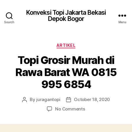
Konveksi Topi Jakarta Bekasi
Depok Bogor
Search
Menu
Categories
ARTIKEL
Topi Grosir Murah di
Rawa Barat WA 0815
995 6854
By
juragantopi
October 18, 2020
Post
Post
author
date
on
No Comments
Topi
Grosir
Murah