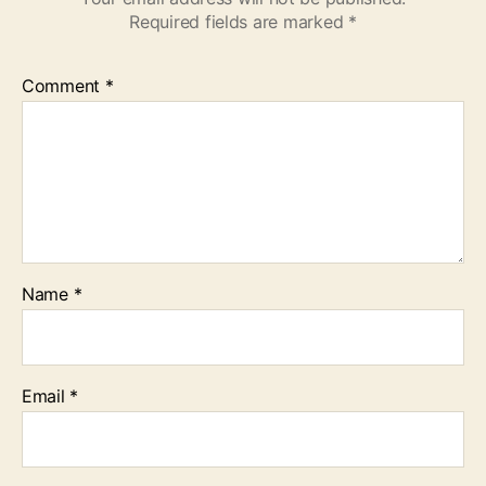
Required fields are marked
*
Comment
*
Name
*
Email
*