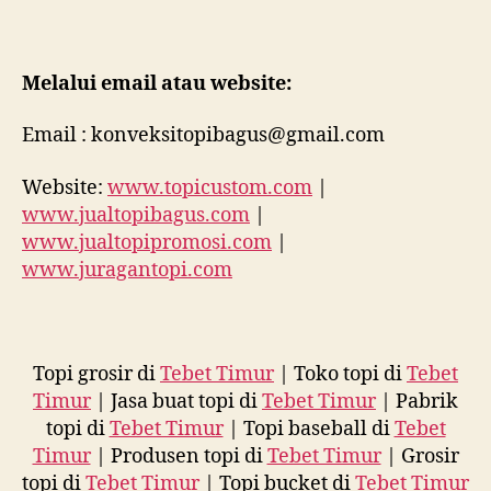
Melalui email atau website:
Email : konveksitopibagus@gmail.com
Website:
www.topicustom.com
|
www.jualtopibagus.com
|
www.jualtopipromosi.com
|
www.juragantopi.com
Topi grosir di
Tebet Timur
| Toko topi di
Tebet
Timur
| Jasa buat topi di
Tebet Timur
| Pabrik
topi di
Tebet Timur
| Topi baseball di
Tebet
Timur
| Produsen topi di
Tebet Timur
| Grosir
topi di
Tebet Timur
| Topi bucket di
Tebet Timur