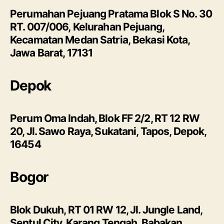
Perumahan Pejuang Pratama Blok S No. 30
RT. 007/006, Kelurahan Pejuang,
Kecamatan Medan Satria, Bekasi Kota,
Jawa Barat, 17131
Depok
Perum Oma Indah, Blok FF 2/2, RT 12 RW
20, Jl. Sawo Raya, Sukatani, Tapos, Depok,
16454
Bogor
Blok Dukuh, RT 01 RW 12, Jl. Jungle Land,
Sentul City, Karang Tengah, Babakan