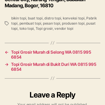
Madang, Bogor, 16810
bikin topi
,
buat topi
,
distro topi
,
konveksi topi
,
Pabrik
topi
,
pembuat topi
,
pesan topi
,
produsen topi
,
pusat
Tags
topi
,
toko topi
,
Topi grosir
,
vendor topi
←
Topi Grosir Murah di Selong WA 0815 995
6854
→
Topi Grosir Murah di Bukit Duri WA 0815 995
6854
Leave a Reply
Your email address will not be published.