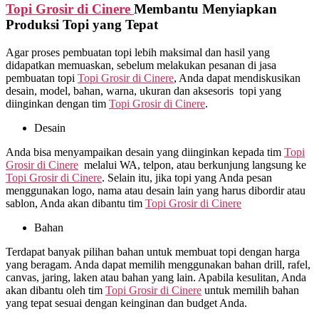
Topi Grosir di
Cinere
Membantu Menyiapkan
Produksi Topi yang Tepat
Agar proses pembuatan topi lebih maksimal dan hasil yang
didapatkan memuaskan, sebelum melakukan pesanan di jasa
pembuatan topi
Topi Grosir di
Cinere
, Anda dapat mendiskusikan
desain, model, bahan, warna, ukuran dan aksesoris topi yang
diinginkan dengan tim
Topi Grosir di
Cinere
.
Desain
Anda bisa menyampaikan desain yang diinginkan kepada tim
Topi
Grosir di
Cinere
melalui WA, telpon, atau berkunjung langsung ke
Topi Grosir di
Cinere
. Selain itu, jika topi yang Anda pesan
menggunakan logo, nama atau desain lain yang harus dibordir atau
sablon, Anda akan dibantu tim
Topi Grosir di
Cinere
Bahan
Terdapat banyak pilihan bahan untuk membuat topi dengan harga
yang beragam. Anda dapat memilih menggunakan bahan drill, rafel,
canvas, jaring, laken atau bahan yang lain. Apabila kesulitan, Anda
akan dibantu oleh tim
Topi Grosir di
Cinere
untuk memilih bahan
yang tepat sesuai dengan keinginan dan budget Anda.