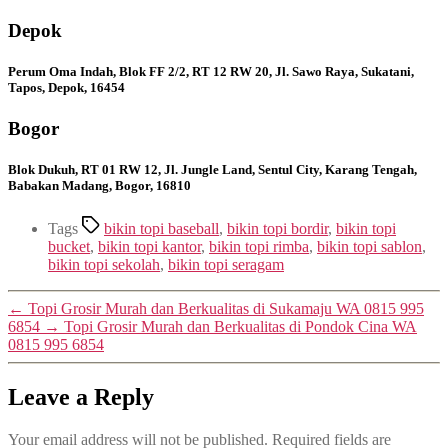
Depok
Perum Oma Indah, Blok FF 2/2, RT 12 RW 20, Jl. Sawo Raya, Sukatani,
Tapos, Depok, 16454
Bogor
Blok Dukuh, RT 01 RW 12, Jl. Jungle Land, Sentul City, Karang Tengah,
Babakan Madang, Bogor, 16810
Tags
bikin topi baseball
,
bikin topi bordir
,
bikin topi
bucket
,
bikin topi kantor
,
bikin topi rimba
,
bikin topi sablon
,
bikin topi sekolah
,
bikin topi seragam
←
Topi Grosir Murah dan Berkualitas di Sukamaju WA 0815 995
6854
→
Topi Grosir Murah dan Berkualitas di Pondok Cina WA
0815 995 6854
Leave a Reply
Your email address will not be published.
Required fields are