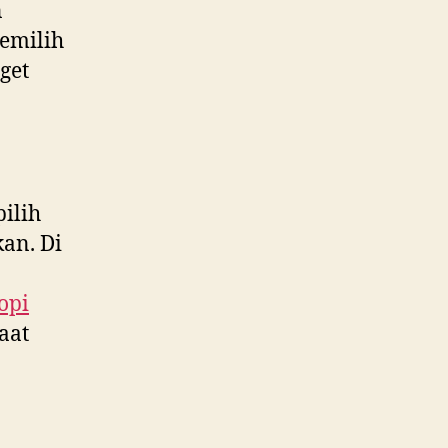
n
emilih
get
ilih
an. Di
opi
aat