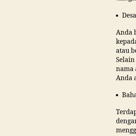
Desa
Anda 
kepad
atau b
Selain
nama a
Anda 
Bah
Terdap
denga
menggu