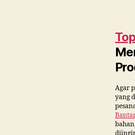
Top
Me
Pro
Agar p
yang 
pesana
Banta
bahan,
diing