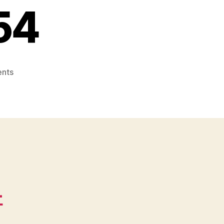
54
on
nts
Topi
Grosir
di
Bekasi
No.
1
dekat
Bantarjaya
WA
-
0815
995
6854