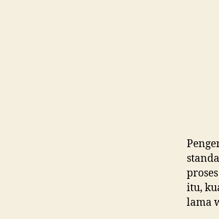
Penger
standa
proses
itu, k
lama w