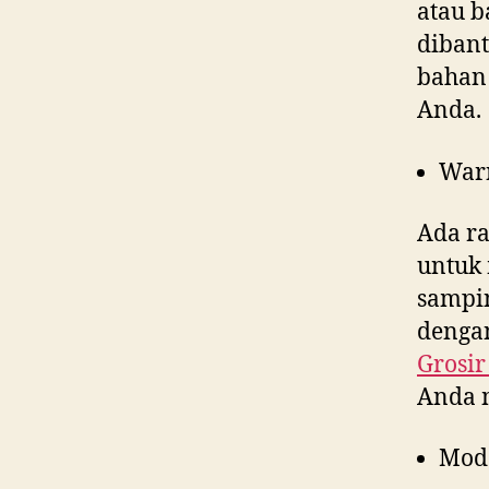
atau b
dibant
bahan 
Anda.
War
Ada ra
untuk 
sampin
dengan
Grosir
Anda 
Mod