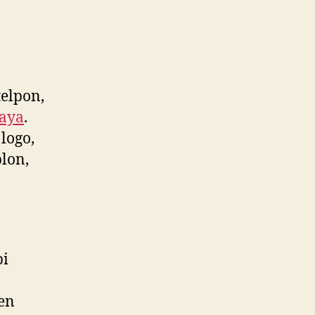
elpon,
jaya
.
logo,
lon,
pi
ken