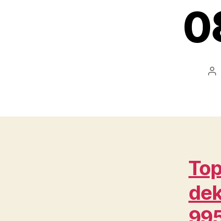
0
Po
au
Top
dek
99