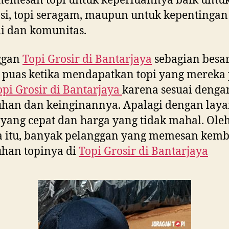
emesan topi untuk keperluannya baik untuk
i, topi seragam, maupun untuk kepentingan
i dan komunitas.
ggan
Topi Grosir di
Bantarjaya
sebagian besa
 puas ketika mendapatkan topi yang mereka
opi Grosir di
Bantarjaya
karena sesuai denga
uhan dan keinginannya. Apalagi dengan lay
yang cepat dan harga yang tidak mahal. Ole
a itu, banyak pelanggan yang memesan kemb
han topinya di
Topi Grosir di
Bantarjaya