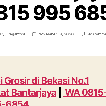
815 995 68
By
juragantopi
November 19, 2020
No Comme
st
Post
thor
date
i Grosir di Bekasi No.1
at
Bantarjaya
|
WA 0815
5-6854