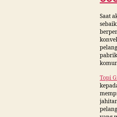
Saat a
sebaik
berpe
konvek
pelang
pabrik
komun
Topi G
kepada
mempr
jahita
pelang