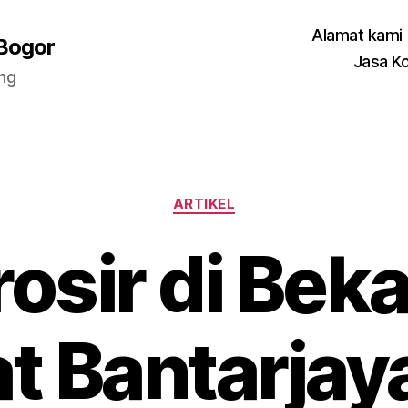
Alamat kami
 Bogor
Jasa K
ang
Categories
ARTIKEL
osir di Beka
t Bantarja