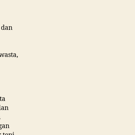
 dan
wasta,
ta
dan
h
gan