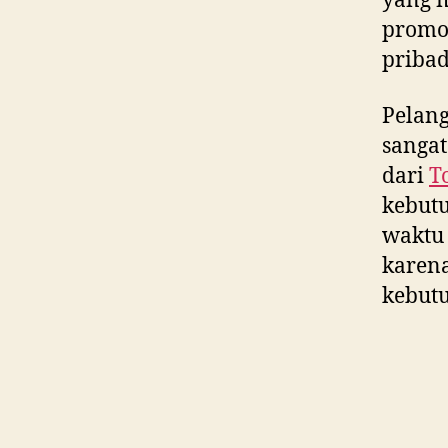
yang m
promos
pribad
Pelan
sangat
dari
T
kebut
waktu 
karen
kebutu