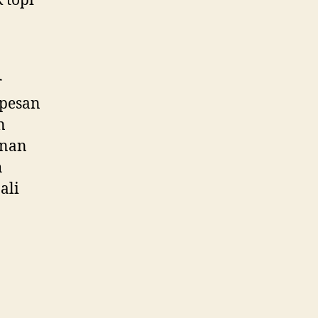
 topi
r
 pesan
n
anan
h
ali