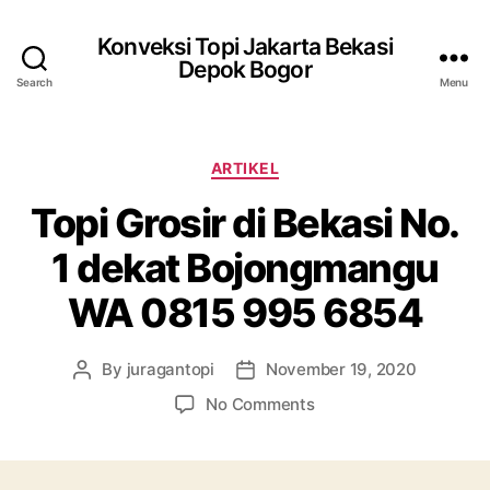
Konveksi Topi Jakarta Bekasi
Depok Bogor
Search
Menu
Categories
ARTIKEL
Topi Grosir di Bekasi No.
1 dekat Bojongmangu
WA 0815 995 6854
By
juragantopi
November 19, 2020
Post
Post
author
date
on
No Comments
Topi
Grosir
di