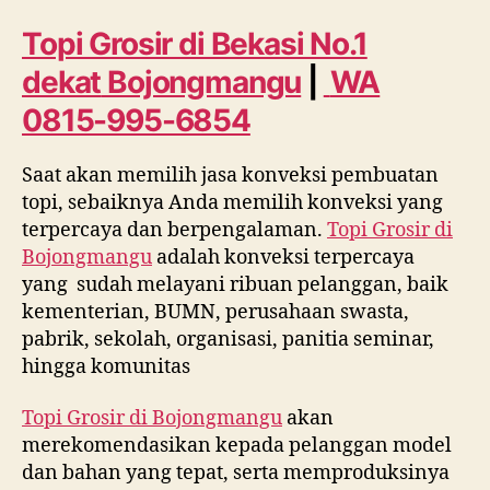
Bekasi
No.
Topi Grosir di Bekasi No.1
1
dekat
Bojongmangu
|
WA
dekat
Bojongmangu
0815-995-6854
WA
0815
Saat akan memilih jasa konveksi pembuatan
995
topi, sebaiknya Anda memilih konveksi yang
6854
terpercaya dan berpengalaman.
Topi Grosir di
Bojongmangu
adalah konveksi terpercaya
yang sudah melayani ribuan pelanggan, baik
kementerian, BUMN, perusahaan swasta,
pabrik, sekolah, organisasi, panitia seminar,
hingga komunitas
Topi Grosir di
Bojongmangu
akan
merekomendasikan kepada pelanggan model
dan bahan yang tepat, serta memproduksinya