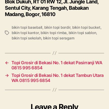
Blok Dukuh, RT 01 RW 12, Jl. Jungle Land,
Sentul City, Karang Tengah, Babakan
Madang, Bogor, 16810
bikin topi baseball
,
bikin topi bordir
,
bikin topi bucket
,
bikin topi kantor
,
bikin topi rimba
,
bikin topi sablon
,
Tags
bikin topi sekolah
,
bikin topi seragam
←
Topi Grosir di Bekasi No. 1 dekat Pasirranji WA
0815 995 6854
→
Topi Grosir di Bekasi No. 1 dekat Tambun Utara
WA 0815 995 6854
Leave a Reply