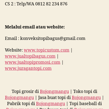
CS 2 : Telp/WA 0812 82 234 876
Melalui email atau website:
Email : konveksitopibagus@gmail.com
Website:
www.topicustom.com
|
www.jualtopibagus.com
|
www.jualtopipromosi.com
|
www.juragantopi.com
Topi grosir di
Bojongmangu
| Toko topi di
Bojongmangu
| Jasa buat topi di
Bojongmangu
|
Pabrik topi di
Bojongmangu
| Topi baseball di