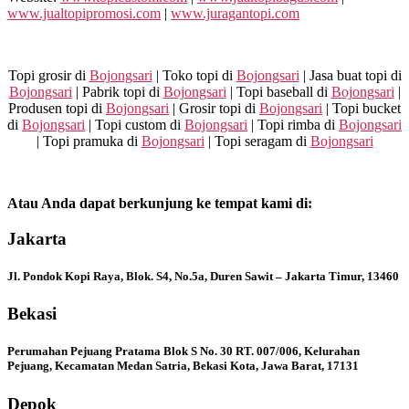
www.jualtopipromosi.com
|
www.juragantopi.com
Topi grosir di
Bojongsari
| Toko topi di
Bojongsari
| Jasa buat topi di
Bojongsari
| Pabrik topi di
Bojongsari
| Topi baseball di
Bojongsari
|
Produsen topi di
Bojongsari
| Grosir topi di
Bojongsari
| Topi bucket
di
Bojongsari
| Topi custom di
Bojongsari
| Topi rimba di
Bojongsari
| Topi pramuka di
Bojongsari
| Topi seragam di
Bojongsari
Atau Anda dapat berkunjung ke tempat kami di:
Jakarta
Jl. Pondok Kopi Raya, Blok. S4, No.5a, Duren Sawit – Jakarta Timur, 13460
Bekasi
Perumahan Pejuang Pratama Blok S No. 30 RT. 007/006, Kelurahan
Pejuang, Kecamatan Medan Satria, Bekasi Kota, Jawa Barat, 17131
Depok