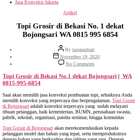
Jasa Konveksi Jakarta
Categories
Artikel
Topi Grosir di Bekasi No. 1 dekat
Bojongsari WA 0815 995 6854
Post
By
juragantopi
author
Post
November 19, 2020
date
on
No Comments
Topi
Grosir
Topi Grosir di Bekasi No.1 dekat
Bojongsari
|
WA
di
0815-995-6854
Bekasi
No.
Saat akan memilih jasa konveksi pembuatan topi, sebaiknya Anda
1
memilih konveksi yang terpercaya dan berpengalaman.
Topi Grosir
dekat
di
Bojongsari
adalah konveksi terpercaya yang sudah melayani
Bojongsari
ribuan pelanggan, baik kementerian, BUMN, perusahaan swasta,
WA
pabrik, sekolah, organisasi, panitia seminar, hingga komunitas
0815
995
Topi Grosir di
Bojongsari
akan merekomendasikan kepada
6854
pelanggan model dan bahan yang tepat, serta memproduksinya
dengan bahan yang berkualitas dan jahitan yang rapi. Dengan