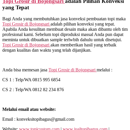
Topi Grosir di
Bojongsari
adalah Pilihan Konveksi
yang Tepat
Bagi Anda yang membutuhkan jasa konveksi pembuatan topi maka
Topi Grosir di
Bojongsari
adalah pilihan konveksi yang tepat.
Apabila Anda kesulitan membuat desain maka akan dibantu oleh tim
profesional kami. Sebelum topi diproduksi massal Anda pun dapat
meminta untuk dibuatkan sample terlwbih dahulu untuk disetujui.
Topi Grosir di
Bojongsari
akan memberikan hasil yang terbaik
dengan kualitas dan waktu yang telah dijanjikan.
Anda bisa memesan jasa
Topi Grosir di
Bojongsari
melalui :
CS 1 : Telp/WA 0815 995 6854
CS 2 : Telp/WA 0812 82 234 876
Melalui email atau website:
Email : konveksitopibagus@gmail.com
Website:
www.topicustom.com
|
www.jualtopibagus.com
|