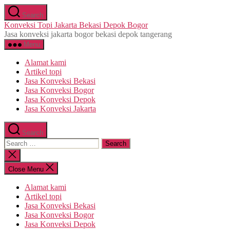
Skip
Search
to
Konveksi Topi Jakarta Bekasi Depok Bogor
the
Jasa konveksi jakarta bogor bekasi depok tangerang
content
Menu
Alamat kami
Artikel topi
Jasa Konveksi Bekasi
Jasa Konveksi Bogor
Jasa Konveksi Depok
Jasa Konveksi Jakarta
Search
Search
for:
Close
search
Close Menu
Alamat kami
Artikel topi
Jasa Konveksi Bekasi
Jasa Konveksi Bogor
Jasa Konveksi Depok