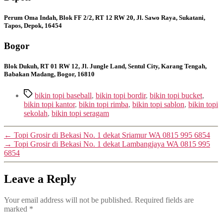
Perum Oma Indah, Blok FF 2/2, RT 12 RW 20, Jl. Sawo Raya, Sukatani,
Tapos, Depok, 16454
Bogor
Blok Dukuh, RT 01 RW 12, Jl. Jungle Land, Sentul City, Karang Tengah,
Babakan Madang, Bogor, 16810
Tags
bikin topi baseball
,
bikin topi bordir
,
bikin topi bucket
,
bikin topi kantor
,
bikin topi rimba
,
bikin topi sablon
,
bikin topi
sekolah
,
bikin topi seragam
←
Topi Grosir di Bekasi No. 1 dekat Sriamur WA 0815 995 6854
→
Topi Grosir di Bekasi No. 1 dekat Lambangjaya WA 0815 995
6854
Leave a Reply
Your email address will not be published.
Required fields are
marked
*