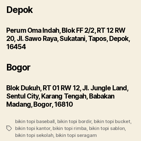
Depok
Perum Oma Indah, Blok FF 2/2, RT 12 RW
20, Jl. Sawo Raya, Sukatani, Tapos, Depok,
16454
Bogor
Blok Dukuh, RT 01 RW 12, Jl. Jungle Land,
Sentul City, Karang Tengah, Babakan
Madang, Bogor, 16810
bikin topi baseball
,
bikin topi bordir
,
bikin topi bucket
,
bikin topi kantor
,
bikin topi rimba
,
bikin topi sablon
,
Tags
bikin topi sekolah
,
bikin topi seragam