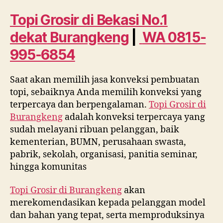
Bekasi
No.
Topi Grosir di Bekasi No.1
1
dekat
Burangkeng
|
WA 0815-
dekat
Burangkeng
995-6854
WA
0815
Saat akan memilih jasa konveksi pembuatan
995
topi, sebaiknya Anda memilih konveksi yang
6854
terpercaya dan berpengalaman.
Topi Grosir di
Burangkeng
adalah konveksi terpercaya yang
sudah melayani ribuan pelanggan, baik
kementerian, BUMN, perusahaan swasta,
pabrik, sekolah, organisasi, panitia seminar,
hingga komunitas
Topi Grosir di
Burangkeng
akan
merekomendasikan kepada pelanggan model
dan bahan yang tepat, serta memproduksinya