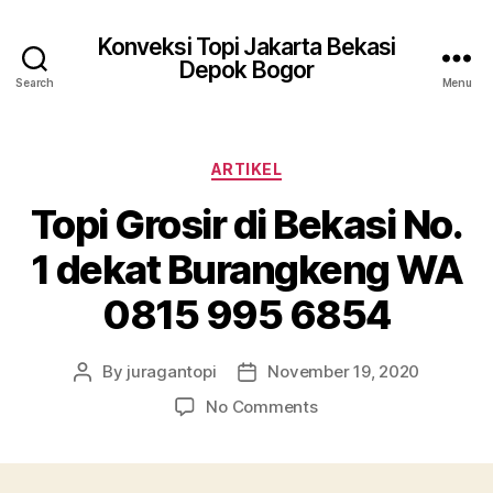
Konveksi Topi Jakarta Bekasi
Depok Bogor
Search
Menu
Categories
ARTIKEL
Topi Grosir di Bekasi No.
1 dekat Burangkeng WA
0815 995 6854
By
juragantopi
November 19, 2020
Post
Post
author
date
on
No Comments
Topi
Grosir
di