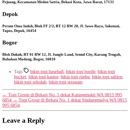
Pejuang, Kecamatan Medan Satria, Bekasi Kota, Jawa Barat, 17131
Depok
Perum Oma Indah, Blok FF 2/2, RT 12 RW 20, Jl. Sawo Raya, Sukatani,
Tapos, Depok, 16454
Bogor
Blok Dukuh, RT 01 RW 12, Jl. Jungle Land, Sentul City, Karang Tengah,
Babakan Madang, Bogor, 16810
Tags
bikin topi baseball
,
bikin topi bordir
,
bikin topi
bucket
,
bikin topi kantor
,
bikin topi rimba
,
bikin topi sablon
,
bikin topi sekolah
,
bikin topi seragam
←
Topi Grosir di Bekasi No. 1 dekat Karangmukti WA 0815 995
6854
→
Topi Grosir di Bekasi No. 1 dekat Sindangmulya WA 0815
995 6854
Leave a Reply