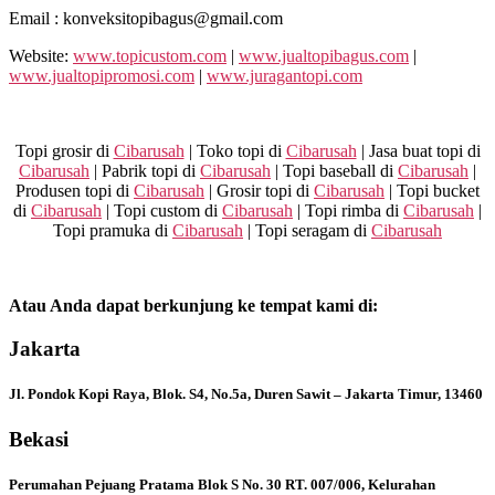
Email : konveksitopibagus@gmail.com
Website:
www.topicustom.com
|
www.jualtopibagus.com
|
www.jualtopipromosi.com
|
www.juragantopi.com
Topi grosir di
Cibarusah
| Toko topi di
Cibarusah
| Jasa buat topi di
Cibarusah
| Pabrik topi di
Cibarusah
| Topi baseball di
Cibarusah
|
Produsen topi di
Cibarusah
| Grosir topi di
Cibarusah
| Topi bucket
di
Cibarusah
| Topi custom di
Cibarusah
| Topi rimba di
Cibarusah
|
Topi pramuka di
Cibarusah
| Topi seragam di
Cibarusah
Atau Anda dapat berkunjung ke tempat kami di:
Jakarta
Jl. Pondok Kopi Raya, Blok. S4, No.5a, Duren Sawit – Jakarta Timur, 13460
Bekasi
Perumahan Pejuang Pratama Blok S No. 30 RT. 007/006, Kelurahan