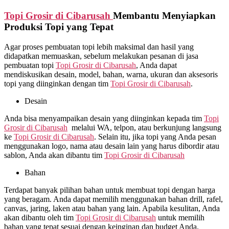
Topi Grosir di
Cibarusah
Membantu Menyiapkan
Produksi Topi yang Tepat
Agar proses pembuatan topi lebih maksimal dan hasil yang
didapatkan memuaskan, sebelum melakukan pesanan di jasa
pembuatan topi
Topi Grosir di
Cibarusah
, Anda dapat
mendiskusikan desain, model, bahan, warna, ukuran dan aksesoris
topi yang diinginkan dengan tim
Topi Grosir di
Cibarusah
.
Desain
Anda bisa menyampaikan desain yang diinginkan kepada tim
Topi
Grosir di
Cibarusah
melalui WA, telpon, atau berkunjung langsung
ke
Topi Grosir di
Cibarusah
. Selain itu, jika topi yang Anda pesan
menggunakan logo, nama atau desain lain yang harus dibordir atau
sablon, Anda akan dibantu tim
Topi Grosir di
Cibarusah
Bahan
Terdapat banyak pilihan bahan untuk membuat topi dengan harga
yang beragam. Anda dapat memilih menggunakan bahan drill, rafel,
canvas, jaring, laken atau bahan yang lain. Apabila kesulitan, Anda
akan dibantu oleh tim
Topi Grosir di
Cibarusah
untuk memilih
bahan yang tepat sesuai dengan keinginan dan budget Anda.