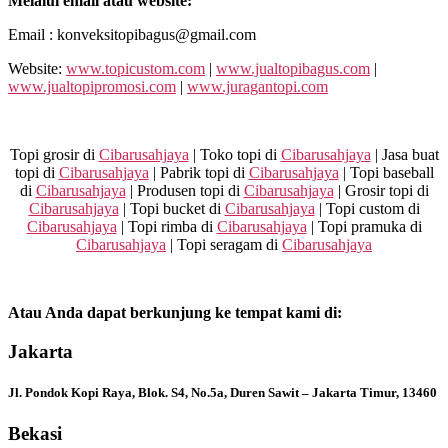
Melalui email atau website:
Email : konveksitopibagus@gmail.com
Website:
www.topicustom.com
|
www.jualtopibagus.com
|
www.jualtopipromosi.com
|
www.juragantopi.com
Topi grosir di
Cibarusahjaya
| Toko topi di
Cibarusahjaya
| Jasa buat
topi di
Cibarusahjaya
| Pabrik topi di
Cibarusahjaya
| Topi baseball
di
Cibarusahjaya
| Produsen topi di
Cibarusahjaya
| Grosir topi di
Cibarusahjaya
| Topi bucket di
Cibarusahjaya
| Topi custom di
Cibarusahjaya
| Topi rimba di
Cibarusahjaya
| Topi pramuka di
Cibarusahjaya
| Topi seragam di
Cibarusahjaya
Atau Anda dapat berkunjung ke tempat kami di:
Jakarta
Jl. Pondok Kopi Raya, Blok. S4, No.5a, Duren Sawit – Jakarta Timur, 13460
Bekasi