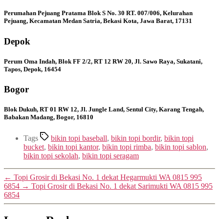
Perumahan Pejuang Pratama Blok S No. 30 RT. 007/006, Kelurahan
Pejuang, Kecamatan Medan Satria, Bekasi Kota, Jawa Barat, 17131
Depok
Perum Oma Indah, Blok FF 2/2, RT 12 RW 20, Jl. Sawo Raya, Sukatani,
Tapos, Depok, 16454
Bogor
Blok Dukuh, RT 01 RW 12, Jl. Jungle Land, Sentul City, Karang Tengah,
Babakan Madang, Bogor, 16810
Tags
bikin topi baseball
,
bikin topi bordir
,
bikin topi
bucket
,
bikin topi kantor
,
bikin topi rimba
,
bikin topi sablon
,
bikin topi sekolah
,
bikin topi seragam
←
Topi Grosir di Bekasi No. 1 dekat Hegarmukti WA 0815 995
6854
→
Topi Grosir di Bekasi No. 1 dekat Sarimukti WA 0815 995
6854