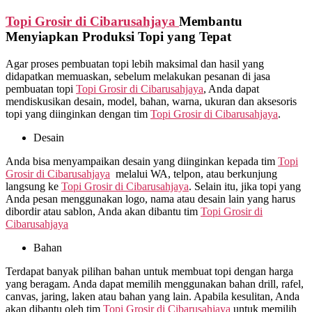
Topi Grosir di
Cibarusahjaya
Membantu
Menyiapkan Produksi Topi yang Tepat
Agar proses pembuatan topi lebih maksimal dan hasil yang
didapatkan memuaskan, sebelum melakukan pesanan di jasa
pembuatan topi
Topi Grosir di
Cibarusahjaya
, Anda dapat
mendiskusikan desain, model, bahan, warna, ukuran dan aksesoris
topi yang diinginkan dengan tim
Topi Grosir di
Cibarusahjaya
.
Desain
Anda bisa menyampaikan desain yang diinginkan kepada tim
Topi
Grosir di
Cibarusahjaya
melalui WA, telpon, atau berkunjung
langsung ke
Topi Grosir di
Cibarusahjaya
. Selain itu, jika topi yang
Anda pesan menggunakan logo, nama atau desain lain yang harus
dibordir atau sablon, Anda akan dibantu tim
Topi Grosir di
Cibarusahjaya
Bahan
Terdapat banyak pilihan bahan untuk membuat topi dengan harga
yang beragam. Anda dapat memilih menggunakan bahan drill, rafel,
canvas, jaring, laken atau bahan yang lain. Apabila kesulitan, Anda
akan dibantu oleh tim
Topi Grosir di
Cibarusahjaya
untuk memilih