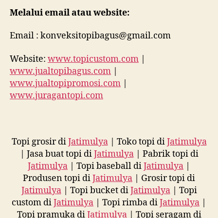
Melalui email atau website:
Email : konveksitopibagus@gmail.com
Website:
www.topicustom.com
|
www.jualtopibagus.com
|
www.jualtopipromosi.com
|
www.juragantopi.com
Topi grosir di
Jatimulya
| Toko topi di
Jatimulya
| Jasa buat topi di
Jatimulya
| Pabrik topi di
Jatimulya
| Topi baseball di
Jatimulya
|
Produsen topi di
Jatimulya
| Grosir topi di
Jatimulya
| Topi bucket di
Jatimulya
| Topi
custom di
Jatimulya
| Topi rimba di
Jatimulya
|
Topi pramuka di
Jatimulya
| Topi seragam di