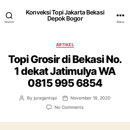
Konveksi Topi Jakarta Bekasi
Depok Bogor
Search
Menu
Categories
ARTIKEL
Topi Grosir di Bekasi No.
1 dekat Jatimulya WA
0815 995 6854
By
juragantopi
November 19, 2020
Post
Post
author
date
on
No Comments
Topi
Grosir
di