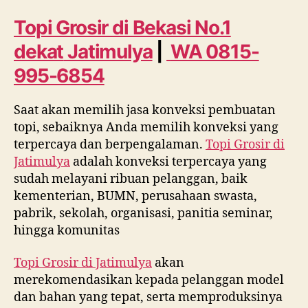
Bekasi
No.
Topi Grosir di Bekasi No.1
1
dekat
Jatimulya
|
WA 0815-
dekat
Jatimulya
995-6854
WA
0815
Saat akan memilih jasa konveksi pembuatan
995
topi, sebaiknya Anda memilih konveksi yang
6854
terpercaya dan berpengalaman.
Topi Grosir di
Jatimulya
adalah konveksi terpercaya yang
sudah melayani ribuan pelanggan, baik
kementerian, BUMN, perusahaan swasta,
pabrik, sekolah, organisasi, panitia seminar,
hingga komunitas
Topi Grosir di
Jatimulya
akan
merekomendasikan kepada pelanggan model
dan bahan yang tepat, serta memproduksinya