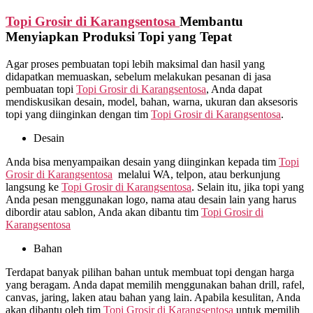
Topi Grosir di
Karangsentosa
Membantu
Menyiapkan Produksi Topi yang Tepat
Agar proses pembuatan topi lebih maksimal dan hasil yang
didapatkan memuaskan, sebelum melakukan pesanan di jasa
pembuatan topi
Topi Grosir di
Karangsentosa
, Anda dapat
mendiskusikan desain, model, bahan, warna, ukuran dan aksesoris
topi yang diinginkan dengan tim
Topi Grosir di
Karangsentosa
.
Desain
Anda bisa menyampaikan desain yang diinginkan kepada tim
Topi
Grosir di
Karangsentosa
melalui WA, telpon, atau berkunjung
langsung ke
Topi Grosir di
Karangsentosa
. Selain itu, jika topi yang
Anda pesan menggunakan logo, nama atau desain lain yang harus
dibordir atau sablon, Anda akan dibantu tim
Topi Grosir di
Karangsentosa
Bahan
Terdapat banyak pilihan bahan untuk membuat topi dengan harga
yang beragam. Anda dapat memilih menggunakan bahan drill, rafel,
canvas, jaring, laken atau bahan yang lain. Apabila kesulitan, Anda
akan dibantu oleh tim
Topi Grosir di
Karangsentosa
untuk memilih