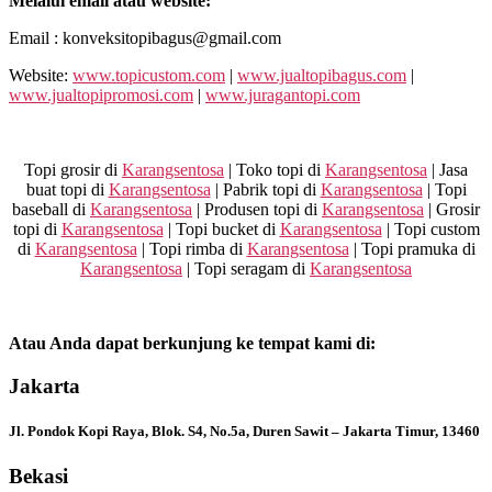
Melalui email atau website:
Email : konveksitopibagus@gmail.com
Website:
www.topicustom.com
|
www.jualtopibagus.com
|
www.jualtopipromosi.com
|
www.juragantopi.com
Topi grosir di
Karangsentosa
| Toko topi di
Karangsentosa
| Jasa
buat topi di
Karangsentosa
| Pabrik topi di
Karangsentosa
| Topi
baseball di
Karangsentosa
| Produsen topi di
Karangsentosa
| Grosir
topi di
Karangsentosa
| Topi bucket di
Karangsentosa
| Topi custom
di
Karangsentosa
| Topi rimba di
Karangsentosa
| Topi pramuka di
Karangsentosa
| Topi seragam di
Karangsentosa
Atau Anda dapat berkunjung ke tempat kami di:
Jakarta
Jl. Pondok Kopi Raya, Blok. S4, No.5a, Duren Sawit – Jakarta Timur, 13460
Bekasi