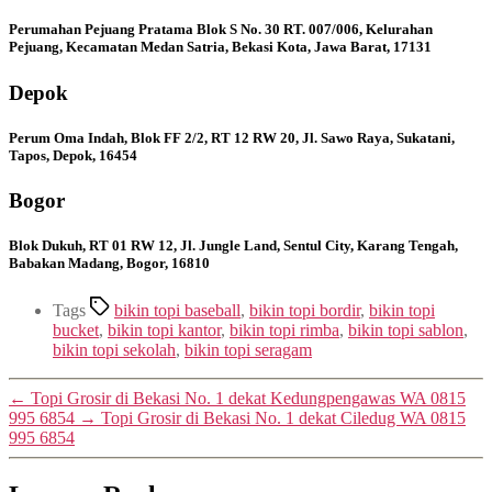
Perumahan Pejuang Pratama Blok S No. 30 RT. 007/006, Kelurahan
Pejuang, Kecamatan Medan Satria, Bekasi Kota, Jawa Barat, 17131
Depok
Perum Oma Indah, Blok FF 2/2, RT 12 RW 20, Jl. Sawo Raya, Sukatani,
Tapos, Depok, 16454
Bogor
Blok Dukuh, RT 01 RW 12, Jl. Jungle Land, Sentul City, Karang Tengah,
Babakan Madang, Bogor, 16810
Tags
bikin topi baseball
,
bikin topi bordir
,
bikin topi
bucket
,
bikin topi kantor
,
bikin topi rimba
,
bikin topi sablon
,
bikin topi sekolah
,
bikin topi seragam
←
Topi Grosir di Bekasi No. 1 dekat Kedungpengawas WA 0815
995 6854
→
Topi Grosir di Bekasi No. 1 dekat Ciledug WA 0815
995 6854