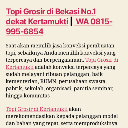
Bekasi
No.
Topi Grosir di Bekasi No.1
1
dekat
Kertamukti
|
WA 0815-
dekat
Kertamukti
995-6854
WA
0815
Saat akan memilih jasa konveksi pembuatan
995
topi, sebaiknya Anda memilih konveksi yang
6854
terpercaya dan berpengalaman.
Topi Grosir di
Kertamukti
adalah konveksi terpercaya yang
sudah melayani ribuan pelanggan, baik
kementerian, BUMN, perusahaan swasta,
pabrik, sekolah, organisasi, panitia seminar,
hingga komunitas
Topi Grosir di
Kertamukti
akan
merekomendasikan kepada pelanggan model
dan bahan yang tepat, serta memproduksinya