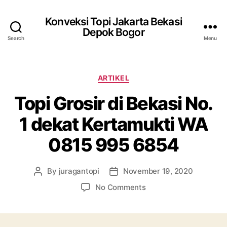
Konveksi Topi Jakarta Bekasi
Depok Bogor
Search
Menu
Categories
ARTIKEL
Topi Grosir di Bekasi No.
1 dekat Kertamukti WA
0815 995 6854
By
juragantopi
November 19, 2020
Post
Post
author
date
on
No Comments
Topi
Grosir
di