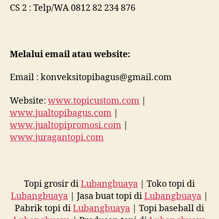
CS 2 : Telp/WA 0812 82 234 876
Melalui email atau website:
Email : konveksitopibagus@gmail.com
Website:
www.topicustom.com
|
www.jualtopibagus.com
|
www.jualtopipromosi.com
|
www.juragantopi.com
Topi grosir di
Lubangbuaya
| Toko topi di
Lubangbuaya
| Jasa buat topi di
Lubangbuaya
|
Pabrik topi di
Lubangbuaya
| Topi baseball di