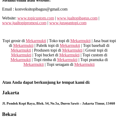
Melalui email atau website:
Email : konveksitopibagus@gmail.com
Website:
www.topicustom.com
|
www.jualtopibagus.com
|
www.jualtopipromosi.com
|
www.juragantopi.com
Topi grosir di
Mekarmukti
| Toko topi di
Mekarmukti
| Jasa buat topi
di
Mekarmukti
| Pabrik topi di
Mekarmukti
| Topi baseball di
Mekarmukti
| Produsen topi di
Mekarmukti
| Grosir topi di
Mekarmukti
| Topi bucket di
Mekarmukti
| Topi custom di
Mekarmukti
| Topi rimba di
Mekarmukti
| Topi pramuka di
Mekarmukti
| Topi seragam di
Mekarmukti
Atau Anda dapat berkunjung ke tempat kami di:
Jakarta
Jl. Pondok Kopi Raya, Blok. S4, No.5a, Duren Sawit – Jakarta Timur, 13460
Bekasi