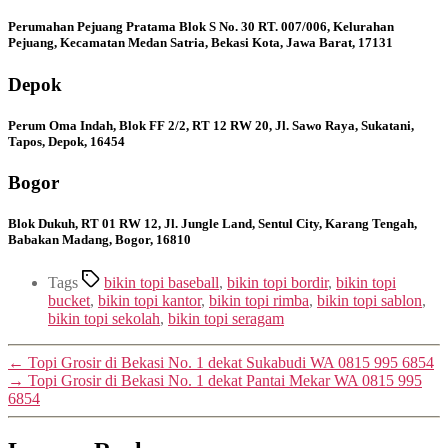
Perumahan Pejuang Pratama Blok S No. 30 RT. 007/006, Kelurahan
Pejuang, Kecamatan Medan Satria, Bekasi Kota, Jawa Barat, 17131
Depok
Perum Oma Indah, Blok FF 2/2, RT 12 RW 20, Jl. Sawo Raya, Sukatani,
Tapos, Depok, 16454
Bogor
Blok Dukuh, RT 01 RW 12, Jl. Jungle Land, Sentul City, Karang Tengah,
Babakan Madang, Bogor, 16810
Tags
bikin topi baseball
,
bikin topi bordir
,
bikin topi
bucket
,
bikin topi kantor
,
bikin topi rimba
,
bikin topi sablon
,
bikin topi sekolah
,
bikin topi seragam
←
Topi Grosir di Bekasi No. 1 dekat Sukabudi WA 0815 995 6854
→
Topi Grosir di Bekasi No. 1 dekat Pantai Mekar WA 0815 995
6854