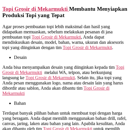
Topi Grosir di
Mekarmukti
Membantu Menyiapkan
Produksi Topi yang Tepat
Agar proses pembuatan topi lebih maksimal dan hasil yang
didapatkan memuaskan, sebelum melakukan pesanan di jasa
pembuatan topi
Topi Grosir di
Mekarmukti
, Anda dapat
mendiskusikan desain, model, bahan, warna, ukuran dan aksesoris
topi yang diinginkan dengan tim
Topi Grosir di
Mekarmukti
.
Desain
Anda bisa menyampaikan desain yang diinginkan kepada tim
Topi
Grosir di
Mekarmukti
melalui WA, telpon, atau berkunjung
langsung ke
Topi Grosir di
Mekarmukti
. Selain itu, jika topi yang
Anda pesan menggunakan logo, nama atau desain lain yang harus
dibordir atau sablon, Anda akan dibantu tim
Topi Grosir di
Mekarmukti
Bahan
Terdapat banyak pilihan bahan untuk membuat topi dengan harga
yang beragam. Anda dapat memilih menggunakan bahan drill, rafel,
canvas, jaring, laken atau bahan yang lain. Apabila kesulitan, Anda
akan dibantu oleh tim
Topi Grosir di
Mekarmukti
untuk memilih