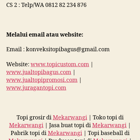
CS 2 : Telp/WA 0812 82 234 876
Melalui email atau website:
Email : konveksitopibagus@gmail.com
Website:
www.topicustom.com
|
www.jualtopibagus.com
|
www.jualtopipromosi.com
|
www.juragantopi.com
Topi grosir di
Mekarwangi
| Toko topi di
Mekarwangi
| Jasa buat topi di
Mekarwangi
|
Pabrik topi di
Mekarwangi
| Topi baseball di