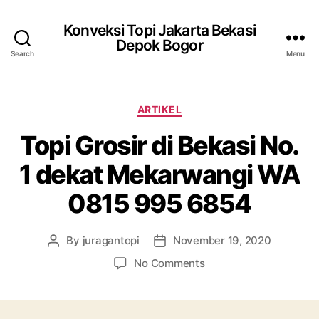
Konveksi Topi Jakarta Bekasi
Depok Bogor
Search
Menu
Categories
ARTIKEL
Topi Grosir di Bekasi No.
1 dekat Mekarwangi WA
0815 995 6854
By
juragantopi
November 19, 2020
Post
Post
author
date
on
No Comments
Topi
Grosir
di