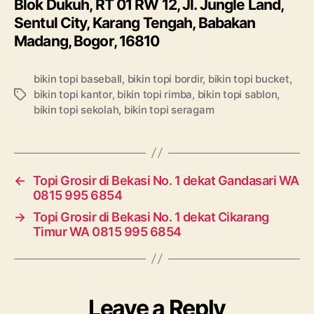
Blok Dukuh, RT 01 RW 12, Jl. Jungle Land,
Sentul City, Karang Tengah, Babakan
Madang, Bogor, 16810
bikin topi baseball
,
bikin topi bordir
,
bikin topi bucket
,
bikin topi kantor
,
bikin topi rimba
,
bikin topi sablon
,
Tags
bikin topi sekolah
,
bikin topi seragam
←
Topi Grosir di Bekasi No. 1 dekat Gandasari WA
0815 995 6854
→
Topi Grosir di Bekasi No. 1 dekat Cikarang
Timur WA 0815 995 6854
Leave a Reply