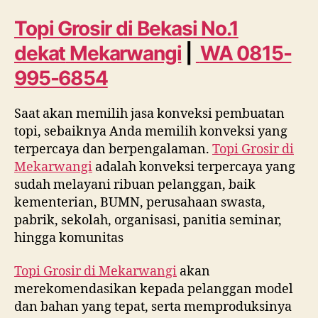
Bekasi
No.
Topi Grosir di Bekasi No.1
1
dekat
Mekarwangi
|
WA 0815-
dekat
Mekarwangi
995-6854
WA
0815
Saat akan memilih jasa konveksi pembuatan
995
topi, sebaiknya Anda memilih konveksi yang
6854
terpercaya dan berpengalaman.
Topi Grosir di
Mekarwangi
adalah konveksi terpercaya yang
sudah melayani ribuan pelanggan, baik
kementerian, BUMN, perusahaan swasta,
pabrik, sekolah, organisasi, panitia seminar,
hingga komunitas
Topi Grosir di
Mekarwangi
akan
merekomendasikan kepada pelanggan model
dan bahan yang tepat, serta memproduksinya