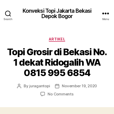
Konveksi Topi Jakarta Bekasi
Depok Bogor
Search
Menu
Categories
ARTIKEL
Topi Grosir di Bekasi No.
1 dekat Ridogalih WA
0815 995 6854
By
juragantopi
November 19, 2020
Post
Post
author
date
on
No Comments
Topi
Grosir
di