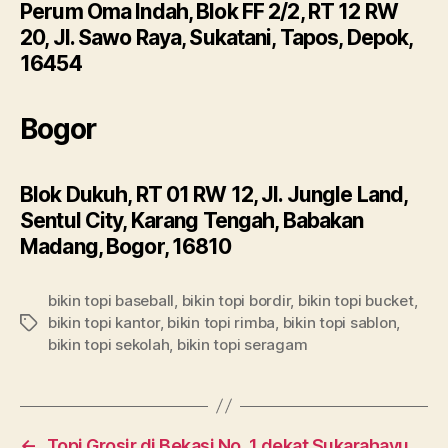
Perum Oma Indah, Blok FF 2/2, RT 12 RW
20, Jl. Sawo Raya, Sukatani, Tapos, Depok,
16454
Bogor
Blok Dukuh, RT 01 RW 12, Jl. Jungle Land,
Sentul City, Karang Tengah, Babakan
Madang, Bogor, 16810
bikin topi baseball
,
bikin topi bordir
,
bikin topi bucket
,
bikin topi kantor
,
bikin topi rimba
,
bikin topi sablon
,
Tags
bikin topi sekolah
,
bikin topi seragam
←
Topi Grosir di Bekasi No. 1 dekat Sukarahayu