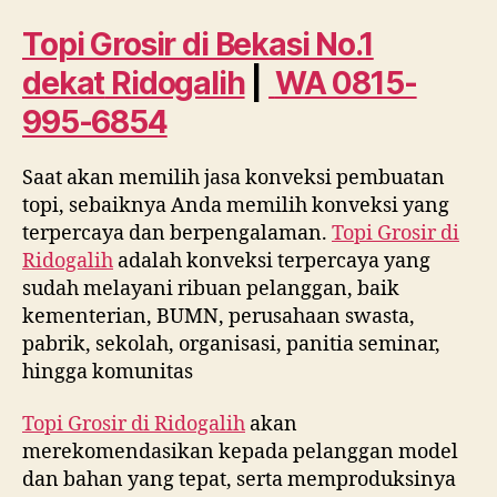
Bekasi
No.
Topi Grosir di Bekasi No.1
1
dekat
Ridogalih
|
WA 0815-
dekat
Ridogalih
995-6854
WA
0815
Saat akan memilih jasa konveksi pembuatan
995
topi, sebaiknya Anda memilih konveksi yang
6854
terpercaya dan berpengalaman.
Topi Grosir di
Ridogalih
adalah konveksi terpercaya yang
sudah melayani ribuan pelanggan, baik
kementerian, BUMN, perusahaan swasta,
pabrik, sekolah, organisasi, panitia seminar,
hingga komunitas
Topi Grosir di
Ridogalih
akan
merekomendasikan kepada pelanggan model
dan bahan yang tepat, serta memproduksinya