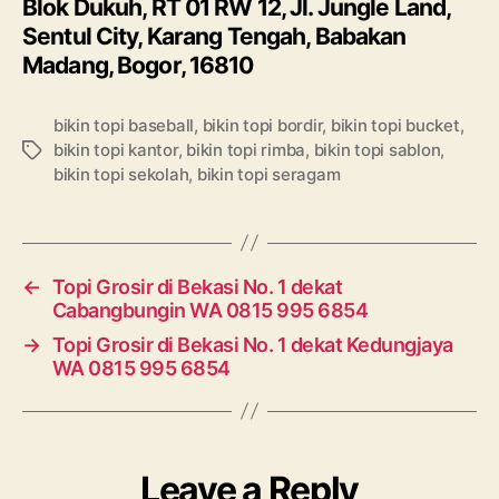
Blok Dukuh, RT 01 RW 12, Jl. Jungle Land,
Sentul City, Karang Tengah, Babakan
Madang, Bogor, 16810
bikin topi baseball
,
bikin topi bordir
,
bikin topi bucket
,
bikin topi kantor
,
bikin topi rimba
,
bikin topi sablon
,
Tags
bikin topi sekolah
,
bikin topi seragam
←
Topi Grosir di Bekasi No. 1 dekat
Cabangbungin WA 0815 995 6854
→
Topi Grosir di Bekasi No. 1 dekat Kedungjaya
WA 0815 995 6854
Leave a Reply