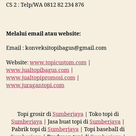
CS 2 : Telp/WA 0812 82 234 876
Melalui email atau website:
Email : konveksitopibagus@gmail.com
Website:
www.topicustom.com
|
www.jualtopibagus.com
|
www.jualtopipromosi.com
|
www.juragantopi.com
Topi grosir di
Sumberjaya
| Toko topi di
Sumberjaya
| Jasa buat topi di
Sumberjaya
|
Pabrik topi di
Sumberjaya
| Topi baseball di