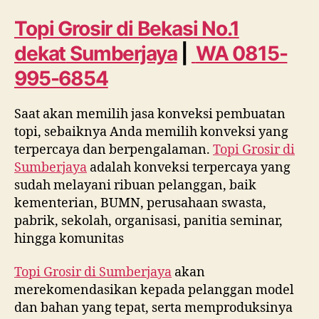
Bekasi
No.
Topi Grosir di Bekasi No.1
1
dekat
Sumberjaya
|
WA 0815-
dekat
Sumberjaya
995-6854
WA
0815
Saat akan memilih jasa konveksi pembuatan
995
topi, sebaiknya Anda memilih konveksi yang
6854
terpercaya dan berpengalaman.
Topi Grosir di
Sumberjaya
adalah konveksi terpercaya yang
sudah melayani ribuan pelanggan, baik
kementerian, BUMN, perusahaan swasta,
pabrik, sekolah, organisasi, panitia seminar,
hingga komunitas
Topi Grosir di
Sumberjaya
akan
merekomendasikan kepada pelanggan model
dan bahan yang tepat, serta memproduksinya