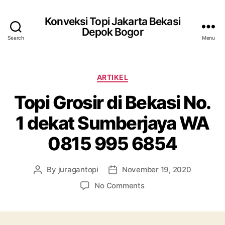
Konveksi Topi Jakarta Bekasi
Depok Bogor
Search
Menu
Categories
ARTIKEL
Topi Grosir di Bekasi No.
1 dekat Sumberjaya WA
0815 995 6854
By
juragantopi
November 19, 2020
Post
Post
author
date
on
No Comments
Topi
Grosir
di