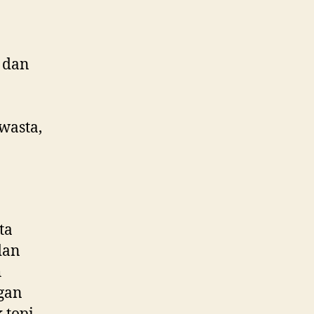
 dan
wasta,
ta
dan
h
gan