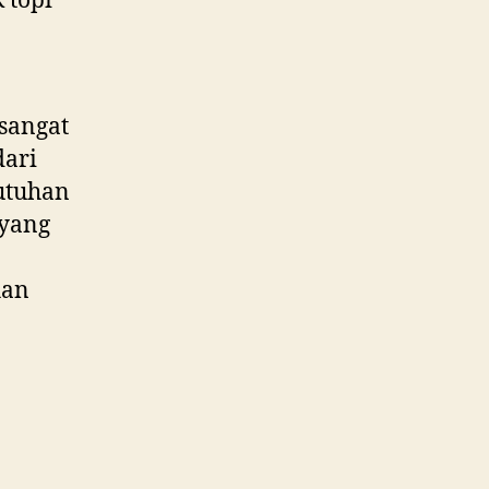
 topi
sangat
dari
utuhan
 yang
han