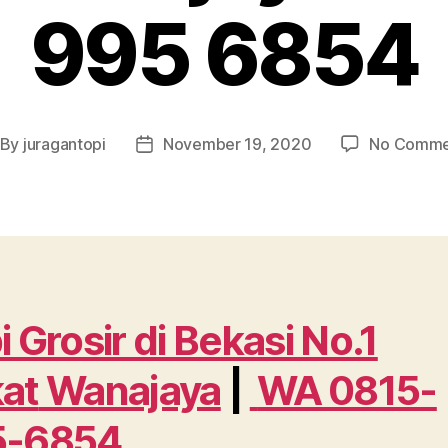
995 6854
By
juragantopi
November 19, 2020
No Comme
st
Post
thor
date
i Grosir di Bekasi No.1
at
Wanajaya
|
WA 0815-
5-6854