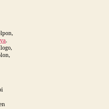
lpon,
ya
.
logo,
lon,
pi
ken