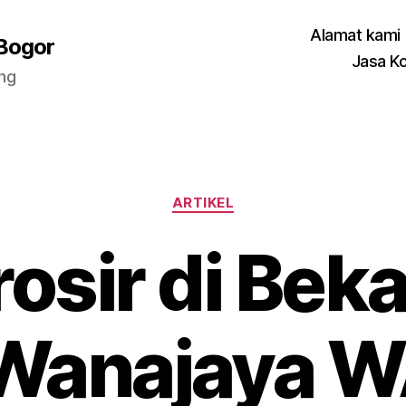
Alamat kami
 Bogor
Jasa K
ang
Categories
ARTIKEL
osir di Beka
 Wanajaya W