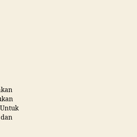
akan
kukan
. Untuk
a dan