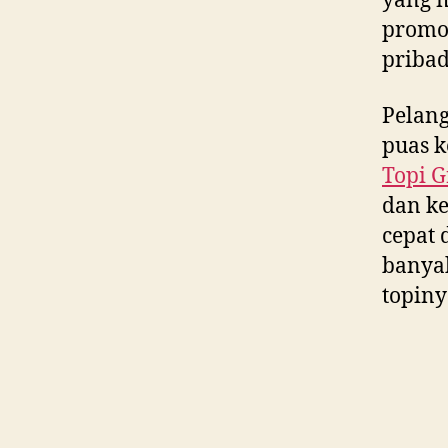
yang m
promos
pribad
Pelan
puas k
Topi G
dan ke
cepat 
banya
topiny