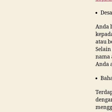
Desa
Anda 
kepad
atau b
Selain
nama a
Anda 
Bah
Terdap
denga
menggu