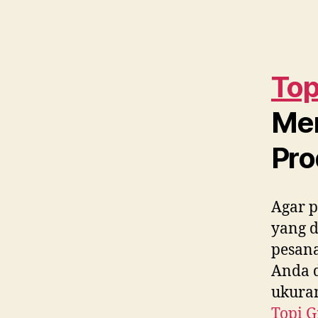
Top
Me
Pro
Agar p
yang 
pesana
Anda d
ukuran
Topi G