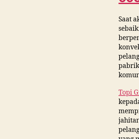
Saat a
sebaik
berpe
konvek
pelang
pabrik
komun
Topi G
kepada
mempr
jahita
pelang