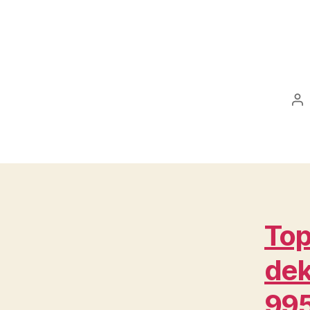
Po
au
Top
dek
99