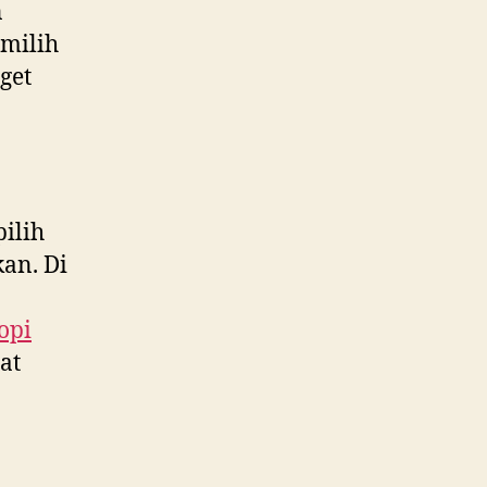
n
milih
get
ilih
an. Di
opi
at