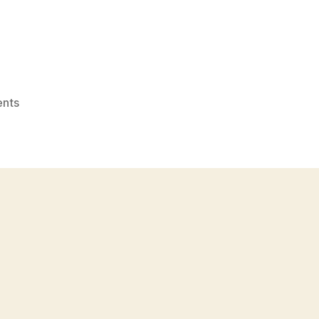
on
nts
Topi
Grosir
di
Bekasi
No.
1
dekat
Wanajaya
WA
0815
995
6854