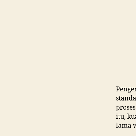
Penger
standa
proses
itu, k
lama w