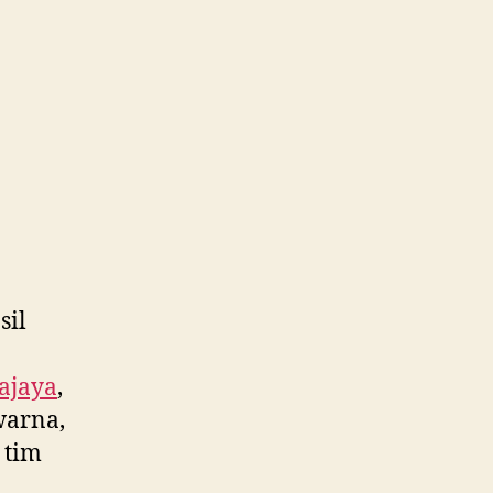
sil
ajaya
,
warna,
 tim