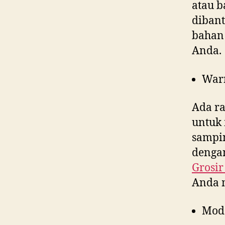
atau b
dibant
bahan 
Anda.
War
Ada ra
untuk 
sampin
dengan
Grosir
Anda 
Mod