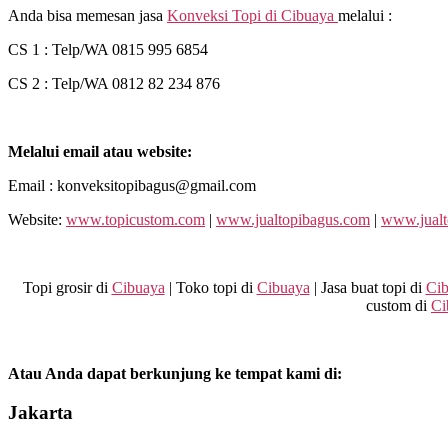
Anda bisa memesan jasa
Konveksi Topi di
Cibuaya
melalui :
CS 1 : Telp/WA 0815 995 6854
CS 2 : Telp/WA 0812 82 234 876
Melalui email atau website:
Email : konveksitopibagus@gmail.com
Website:
www.topicustom.com
|
www.jualtopibagus.com
|
www.jualt
Topi grosir di
Cibuaya
| Toko topi di
Cibuaya
| Jasa buat topi di
Ci
custom di
Ci
Atau Anda dapat berkunjung ke tempat kami di:
Jakarta