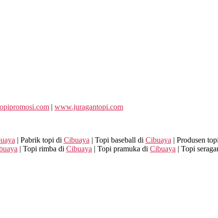
opipromosi.com
|
www.juragantopi.com
buaya
| Pabrik topi di
Cibuaya
| Topi baseball di
Cibuaya
| Produsen top
buaya
| Topi rimba di
Cibuaya
| Topi pramuka di
Cibuaya
| Topi serag