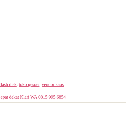
flash disk
,
toko gesper
,
vendor kaos
Cepat dekat Klari WA 0815 995 6854