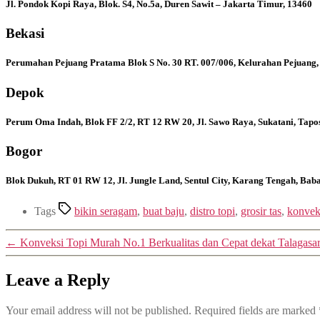
Jl. Pondok Kopi Raya, Blok. S4, No.5a, Duren Sawit – Jakarta Timur, 13460
Bekasi
Perumahan Pejuang Pratama Blok S No. 30 RT. 007/006, Kelurahan Pejuang,
Depok
Perum Oma Indah, Blok FF 2/2, RT 12 RW 20, Jl. Sawo Raya, Sukatani, Tapo
Bogor
Blok Dukuh, RT 01 RW 12, Jl. Jungle Land, Sentul City, Karang Tengah, Ba
Tags
bikin seragam
,
buat baju
,
distro topi
,
grosir tas
,
konveks
←
Konveksi Topi Murah No.1 Berkualitas dan Cepat dekat Talagas
Leave a Reply
Your email address will not be published.
Required fields are marked