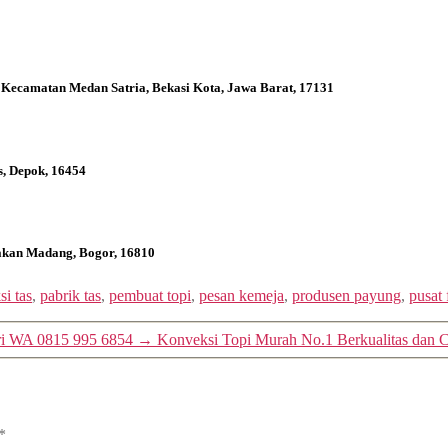
 Kecamatan Medan Satria, Bekasi Kota, Jawa Barat, 17131
s, Depok, 16454
bakan Madang, Bogor, 16810
i tas
,
pabrik tas
,
pembuat topi
,
pesan kemeja
,
produsen payung
,
pusat 
ari WA 0815 995 6854
→
Konveksi Topi Murah No.1 Berkualitas dan 
*