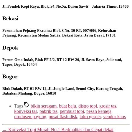
Jl. Pondok Kopi Raya, Blok. S4, No.5a, Duren Sawit – Jakarta Timur, 13460
Bekasi
Perumahan Pejuang Pratama Blok S No. 30 RT. 007/006, Kelurahan
Pejuang, Kecamatan Medan Satria, Bekasi Kota, Jawa Barat, 17131
Depok
Perum Oma Indah, Blok FF 2/2, RT 12 RW 20, Jl. Sawo Raya, Sukatani,
Tapos, Depok, 16454
Bogor
Blok Dukuh, RT 01 RW 12, Jl. Jungle Land, Sentul City, Karang Tengah,
Babakan Madang, Bogor, 16810
Tags
bikin seragam
,
buat baju
,
distro topi
,
grosir tas
,
konveksi tas
,
pabrik tas
,
pembuat topi
,
pesan kemeja
,
produsen payung
,
pusat flash disk
,
toko gesper
,
vendor kaos
←
Konveksi Topi Murah No.1 Berkualitas dan Cepat dekat