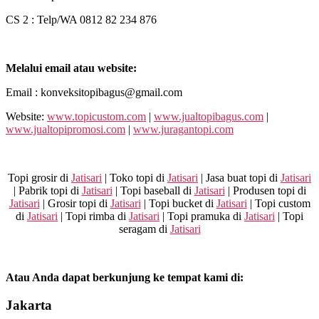
CS 2 : Telp/WA 0812 82 234 876
Melalui email atau website:
Email : konveksitopibagus@gmail.com
Website:
www.topicustom.com
|
www.jualtopibagus.com
|
www.jualtopipromosi.com
|
www.juragantopi.com
Topi grosir di
Jatisari
| Toko topi di
Jatisari
| Jasa buat topi di
Jatisari
| Pabrik topi di
Jatisari
| Topi baseball di
Jatisari
| Produsen topi di
Jatisari
| Grosir topi di
Jatisari
| Topi bucket di
Jatisari
| Topi custom
di
Jatisari
| Topi rimba di
Jatisari
| Topi pramuka di
Jatisari
| Topi
seragam di
Jatisari
Atau Anda dapat berkunjung ke tempat kami di:
Jakarta