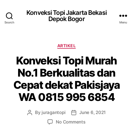
Konveksi Topi Jakarta Bekasi
Depok Bogor
Search
Menu
Categories
ARTIKEL
Konveksi Topi Murah
No.1 Berkualitas dan
Cepat dekat Pakisjaya
WA 0815 995 6854
By
juragantopi
June 6, 2021
Post
Post
author
date
on
No Comments
Konveksi