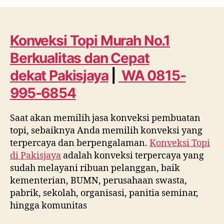
Topi
Murah
No.1
Berkualitas
Konveksi Topi Murah No.1
dan
Berkualitas dan Cepat
Cepat
dekat
dekat
Pakisjaya
|
WA 0815-
Pakisjaya
995-6854
WA
0815
995
Saat akan memilih jasa konveksi pembuatan
6854
topi, sebaiknya Anda memilih konveksi yang
terpercaya dan berpengalaman.
Konveksi Topi
di
Pakisjaya
adalah konveksi terpercaya yang
sudah melayani ribuan pelanggan, baik
kementerian, BUMN, perusahaan swasta,
pabrik, sekolah, organisasi, panitia seminar,
hingga komunitas