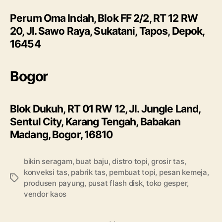
Perum Oma Indah, Blok FF 2/2, RT 12 RW
20, Jl. Sawo Raya, Sukatani, Tapos, Depok,
16454
Bogor
Blok Dukuh, RT 01 RW 12, Jl. Jungle Land,
Sentul City, Karang Tengah, Babakan
Madang, Bogor, 16810
bikin seragam
,
buat baju
,
distro topi
,
grosir tas
,
konveksi tas
,
pabrik tas
,
pembuat topi
,
pesan kemeja
,
Tags
produsen payung
,
pusat flash disk
,
toko gesper
,
vendor kaos