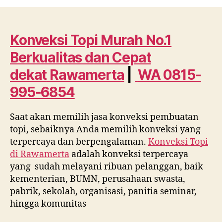
Topi
Murah
No.1
Berkualitas
Konveksi Topi Murah No.1
dan
Berkualitas dan Cepat
Cepat
dekat
dekat
Rawamerta
|
WA 0815-
Rawamerta
995-6854
WA
0815
995
Saat akan memilih jasa konveksi pembuatan
6854
topi, sebaiknya Anda memilih konveksi yang
terpercaya dan berpengalaman.
Konveksi Topi
di
Rawamerta
adalah konveksi terpercaya
yang sudah melayani ribuan pelanggan, baik
kementerian, BUMN, perusahaan swasta,
pabrik, sekolah, organisasi, panitia seminar,
hingga komunitas