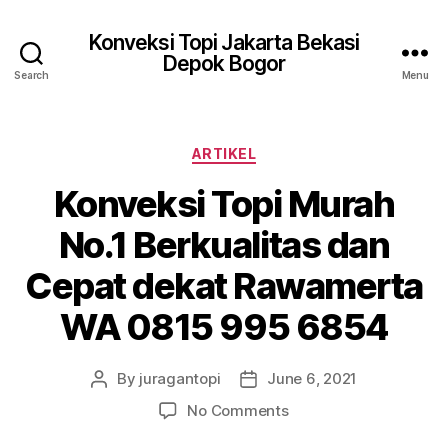
Konveksi Topi Jakarta Bekasi
Depok Bogor
Search
Menu
Categories
ARTIKEL
Konveksi Topi Murah
No.1 Berkualitas dan
Cepat dekat Rawamerta
WA 0815 995 6854
By
juragantopi
June 6, 2021
Post
Post
author
date
on
No Comments
Konveksi