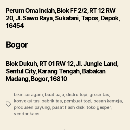
Perum Oma Indah, Blok FF 2/2, RT 12 RW
20, Jl. Sawo Raya, Sukatani, Tapos, Depok,
16454
Bogor
Blok Dukuh, RT 01 RW 12, Jl. Jungle Land,
Sentul City, Karang Tengah, Babakan
Madang, Bogor, 16810
bikin seragam
,
buat baju
,
distro topi
,
grosir tas
,
konveksi tas
,
pabrik tas
,
pembuat topi
,
pesan kemeja
,
Tags
produsen payung
,
pusat flash disk
,
toko gesper
,
vendor kaos