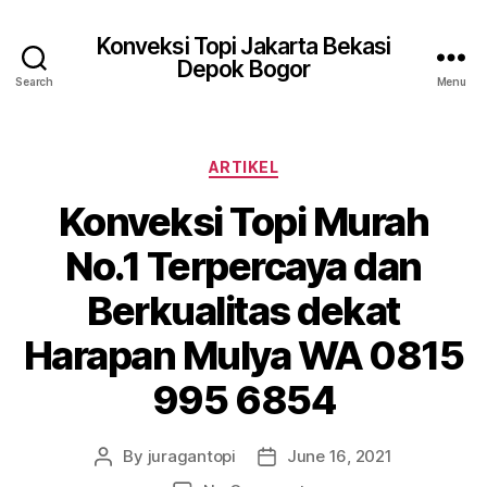
Konveksi Topi Jakarta Bekasi
Depok Bogor
Search
Menu
Categories
ARTIKEL
Konveksi Topi Murah
No.1 Terpercaya dan
Berkualitas dekat
Harapan Mulya WA 0815
995 6854
By
juragantopi
June 16, 2021
Post
Post
author
date