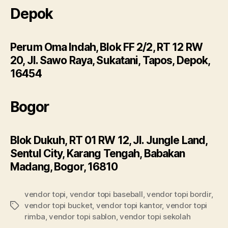
Depok
Perum Oma Indah, Blok FF 2/2, RT 12 RW
20, Jl. Sawo Raya, Sukatani, Tapos, Depok,
16454
Bogor
Blok Dukuh, RT 01 RW 12, Jl. Jungle Land,
Sentul City, Karang Tengah, Babakan
Madang, Bogor, 16810
vendor topi
,
vendor topi baseball
,
vendor topi bordir
,
vendor topi bucket
,
vendor topi kantor
,
vendor topi
Tags
rimba
,
vendor topi sablon
,
vendor topi sekolah