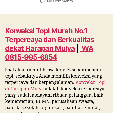
on
No Comments
Konveksi
Topi
Murah
No.1
Terpercaya
Konveksi Topi Murah No.1
dan
Terpercaya dan Berkualitas
Berkualitas
dekat
dekat
Harapan Mulya
|
WA
Harapan
0815-995-6854
Mulya
WA
0815
Saat akan memilih jasa konveksi pembuatan
995
topi, sebaiknya Anda memilih konveksi yang
6854
terpercaya dan berpengalaman.
Konveksi Topi
di
Harapan Mulya
adalah konveksi terpercaya
yang sudah melayani ribuan pelanggan, baik
kementerian, BUMN, perusahaan swasta,
pabrik, sekolah, organisasi, panitia seminar,