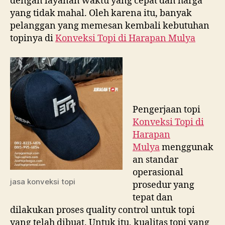
dengan layanan waktu yang cepat dan harga
yang tidak mahal. Oleh karena itu, banyak
pelanggan yang memesan kembali kebutuhan
topinya di
Konveksi Topi di
Harapan Mulya
Pengerjaan topi
Konveksi Topi di
Harapan
Mulya
menggunak
an standar
operasional
jasa konveksi topi
prosedur yang
tepat dan
dilakukan proses quality control untuk topi
yang telah dibuat. Untuk itu, kualitas topi yang