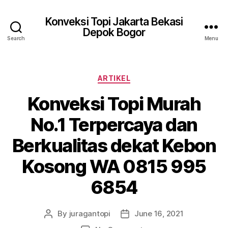
Konveksi Topi Jakarta Bekasi
Depok Bogor
Search
Menu
Categories
ARTIKEL
Konveksi Topi Murah
No.1 Terpercaya dan
Berkualitas dekat Kebon
Kosong WA 0815 995
6854
By
juragantopi
June 16, 2021
Post
Post
author
date