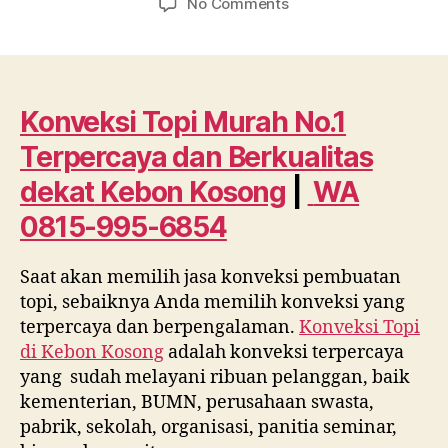
on
No Comments
Konveksi
Topi
Murah
No.1
Terpercaya
Konveksi Topi Murah No.1
dan
Terpercaya dan Berkualitas
Berkualitas
dekat
dekat
Kebon Kosong
|
WA
Kebon
0815-995-6854
Kosong
WA
0815
Saat akan memilih jasa konveksi pembuatan
995
topi, sebaiknya Anda memilih konveksi yang
6854
terpercaya dan berpengalaman.
Konveksi Topi
di
Kebon Kosong
adalah konveksi terpercaya
yang sudah melayani ribuan pelanggan, baik
kementerian, BUMN, perusahaan swasta,
pabrik, sekolah, organisasi, panitia seminar,