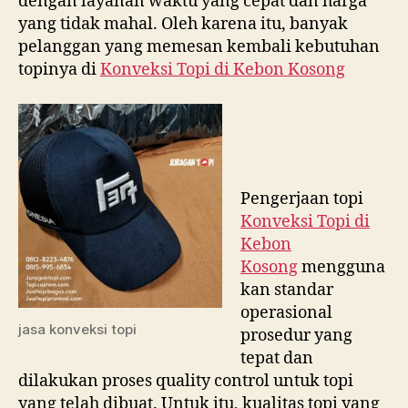
dengan layanan waktu yang cepat dan harga
yang tidak mahal. Oleh karena itu, banyak
pelanggan yang memesan kembali kebutuhan
topinya di
Konveksi Topi di
Kebon Kosong
Pengerjaan topi
Konveksi Topi di
Kebon
Kosong
mengguna
kan standar
operasional
jasa konveksi topi
prosedur yang
tepat dan
dilakukan proses quality control untuk topi
yang telah dibuat. Untuk itu, kualitas topi yang