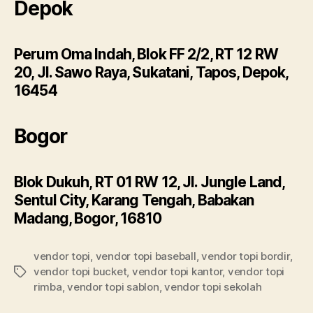
Depok
Perum Oma Indah, Blok FF 2/2, RT 12 RW
20, Jl. Sawo Raya, Sukatani, Tapos, Depok,
16454
Bogor
Blok Dukuh, RT 01 RW 12, Jl. Jungle Land,
Sentul City, Karang Tengah, Babakan
Madang, Bogor, 16810
vendor topi
,
vendor topi baseball
,
vendor topi bordir
,
vendor topi bucket
,
vendor topi kantor
,
vendor topi
Tags
rimba
,
vendor topi sablon
,
vendor topi sekolah