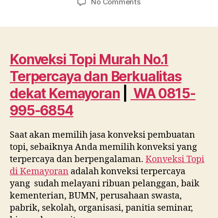
on
No Comments
Konveksi
Topi
Murah
No.1
Terpercaya
Konveksi Topi Murah No.1
dan
Terpercaya dan Berkualitas
Berkualitas
dekat
dekat
Kemayoran
|
WA 0815-
Kemayoran
995-6854
WA
0815
995
Saat akan memilih jasa konveksi pembuatan
6854
topi, sebaiknya Anda memilih konveksi yang
terpercaya dan berpengalaman.
Konveksi Topi
di
Kemayoran
adalah konveksi terpercaya
yang sudah melayani ribuan pelanggan, baik
kementerian, BUMN, perusahaan swasta,
pabrik, sekolah, organisasi, panitia seminar,