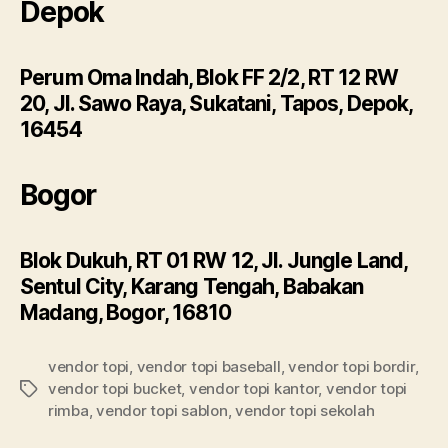
Depok
Perum Oma Indah, Blok FF 2/2, RT 12 RW
20, Jl. Sawo Raya, Sukatani, Tapos, Depok,
16454
Bogor
Blok Dukuh, RT 01 RW 12, Jl. Jungle Land,
Sentul City, Karang Tengah, Babakan
Madang, Bogor, 16810
vendor topi
,
vendor topi baseball
,
vendor topi bordir
,
vendor topi bucket
,
vendor topi kantor
,
vendor topi
Tags
rimba
,
vendor topi sablon
,
vendor topi sekolah