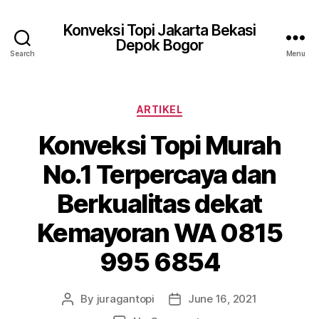
Konveksi Topi Jakarta Bekasi
Depok Bogor
Search
Menu
Categories
ARTIKEL
Konveksi Topi Murah
No.1 Terpercaya dan
Berkualitas dekat
Kemayoran WA 0815
995 6854
By
juragantopi
June 16, 2021
Post
Post
author
date