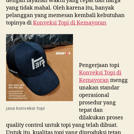
dengan layanan waktu yang cepat dan harga
yang tidak mahal. Oleh karena itu, banyak
pelanggan yang memesan kembali kebutuhan
topinya di
Konveksi Topi di
Kemayoran
Pengerjaan topi
Konveksi Topi di
Kemayoran
mengg
unakan standar
operasional
prosedur yang
jasa konveksi topi
tepat dan
dilakukan proses
quality control untuk topi yang telah dibuat.
Untuk itu, kualitas topi yang diproduksi tetap