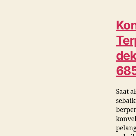
Kon
Ter
dek
68
Saat a
sebaik
berpe
konvek
pelang