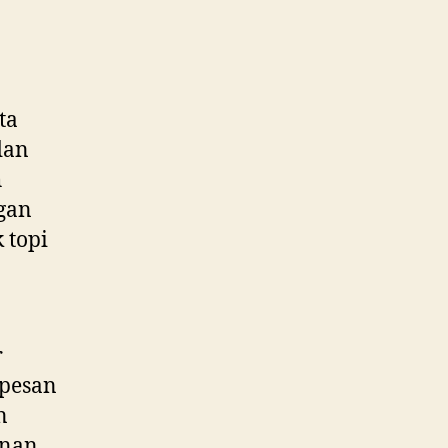
ta
dan
h
gan
 topi
r
 pesan
n
anan