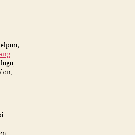
elpon,
ang
.
logo,
lon,
pi
ken