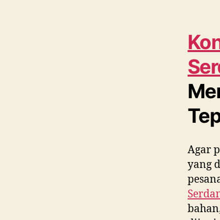
Kon
Ser
Men
Tep
Agar p
yang 
pesana
Serda
bahan,