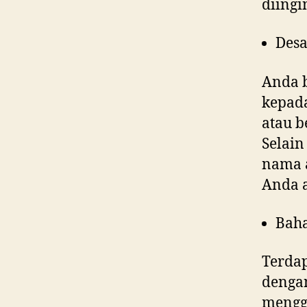
diing
Desa
Anda 
kepad
atau b
Selain
nama a
Anda 
Bah
Terdap
denga
menggu