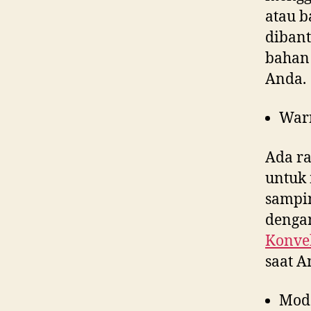
atau b
dibant
bahan 
Anda.
War
Ada ra
untuk 
sampin
dengan
Konvek
saat 
Mod