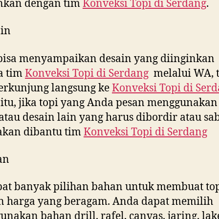
inkan dengan tim
Konveksi Topi di
Serdang
.
in
bisa menyampaikan desain yang diinginkan
a tim
Konveksi Topi di
Serdang
melalui WA, t
erkunjung langsung ke
Konveksi Topi di
Serd
 itu, jika topi yang Anda pesan menggunakan 
tau desain lain yang harus dibordir atau sab
akan dibantu tim
Konveksi Topi di
Serdang
an
at banyak pilihan bahan untuk membuat to
n harga yang beragam. Anda dapat memilih
nakan bahan drill, rafel, canvas, jaring, la