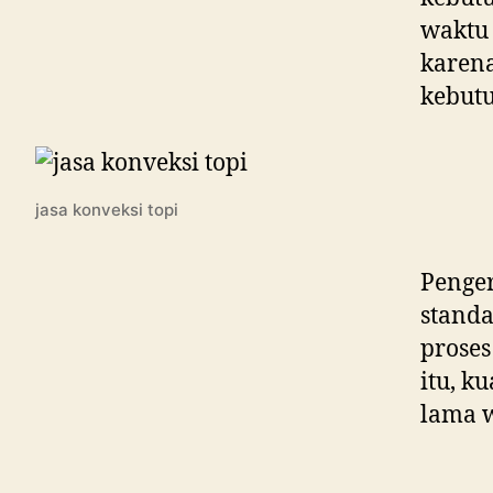
waktu 
karen
kebutu
jasa konveksi topi
Penger
standa
proses
itu, k
lama w