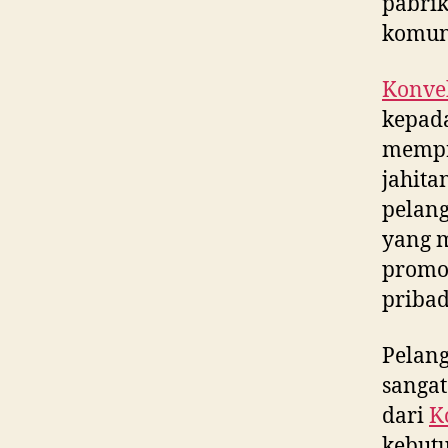
pabrik
komun
Konvek
kepada
mempr
jahita
pelang
yang m
promos
pribad
Pelan
sangat
dari
K
kebut