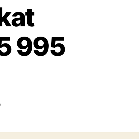
kat
5 995
on
s
Konveksi
Topi
Murah
No.1