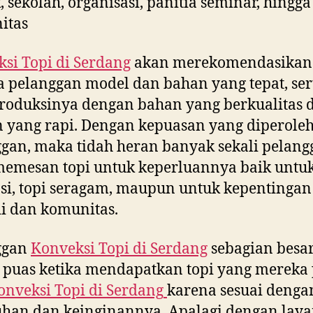
, sekolah, organisasi, panitia seminar, hingga
itas
si Topi di
Serdang
akan merekomendasikan
 pelanggan model dan bahan yang tepat, ser
oduksinya dengan bahan yang berkualitas 
n yang rapi. Dengan kepuasan yang diperole
gan, maka tidah heran banyak sekali pelang
emesan topi untuk keperluannya baik untuk
i, topi seragam, maupun untuk kepentingan
i dan komunitas.
ggan
Konveksi Topi di
Serdang
sebagian besa
 puas ketika mendapatkan topi yang mereka
onveksi Topi di
Serdang
karena sesuai denga
uhan dan keinginannya. Apalagi dengan lay