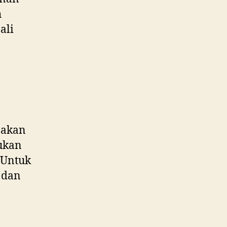
h
ali
akan
kukan
. Untuk
a dan