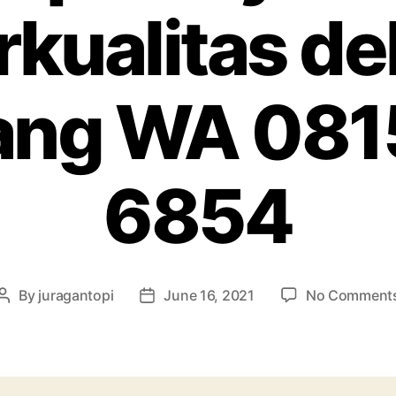
rkualitas de
ang WA 081
6854
By
juragantopi
June 16, 2021
No Comment
Post
Post
author
date