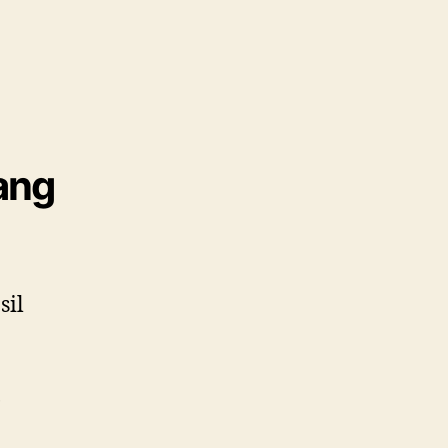
ang
sil
,