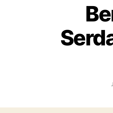
Be
Serd