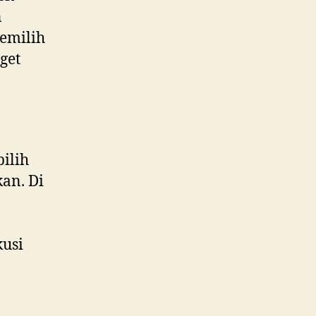
n
emilih
get
ilih
an. Di
kusi