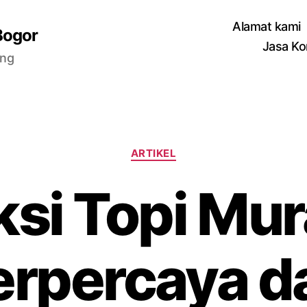
Alamat kami
Bogor
Jasa Ko
ang
Categories
ARTIKEL
si Topi Mur
erpercaya d